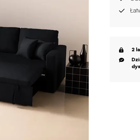
Łat
2 l
Dzi
dys