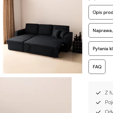
Opis pro
Naprawa,
Pytania k
FAQ
Z f
Poj
Odw