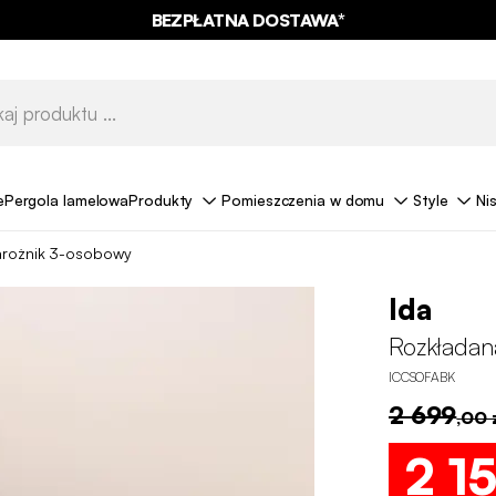
BEZPŁATNA DOSTAWA*
e
Pergola lamelowa
Produkty
Pomieszczenia w domu
Style
Ni
arożnik 3-osobowy
Ida
Rozkładan
ICCSOFABK
2 699
,00 
2 1