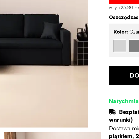
w tym 23,80 zł 
Oszczędzasz
Kolor:
Cza
DO
Natychmia
Bezpła
warunki
)
Dostawa mi
piątkiem, 2