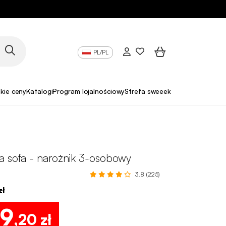
PL/PL
skie ceny
Katalogi
Program lojalnościowy
Strefa sweeek Pro
a sofa - narożnik 3-osobowy
3.8 (225)
zł
59
,20 zł