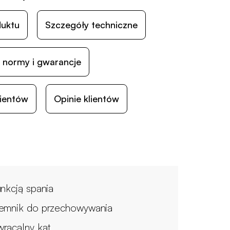
duktu
Szczegóły techniczne
 normy i gwarancje
lientów
Opinie klientów
unkcją spania
emnik do przechowywania
racalny kąt