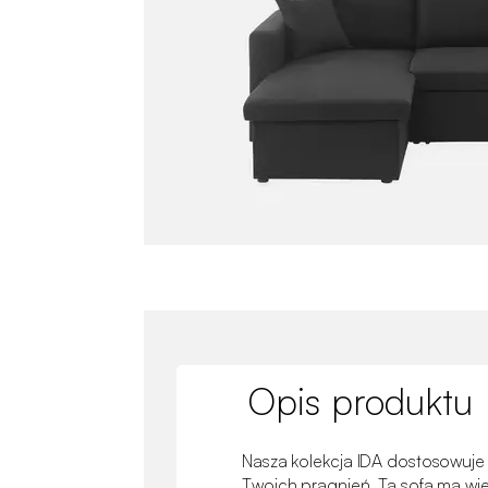
Opis produktu
Nasza kolekcja IDA dostosowuje 
Twoich pragnień. Ta sofa ma wiel