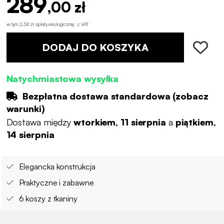
289
,00 zł
w tym 2,34 zł opłaty ekologicznej
.
z VAT
DODAJ DO KOSZYKA
Natychmiastowa wysyłka
Bezpłatna dostawa standardowa (
zobacz
warunki
)
Dostawa między
wtorkiem, 11 sierpnia
a
piątkiem,
14 sierpnia
Elegancka konstrukcja
Praktyczne i zabawne
6 koszy z tkaniny