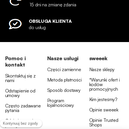
15 dni na zmianę zdania
OBSŁUGA KLIENTA
do usług
Pomoc i
Nasze usługi
sweeek
kontakt
Części zamienne
Nasze sklepy
Skontaktuj się z
Metoda płatności
*Warunki ofert i
nami
kodów
promocyjnych
Sposób dostawy
Odstąpienie od
umowy
Kim jesteśmy?
Program
lojalnościowy
Często zadawane
Opinie sweeek
pytania
Opinie Trusted
Gdzie jest moja
Shops
przesyłka?