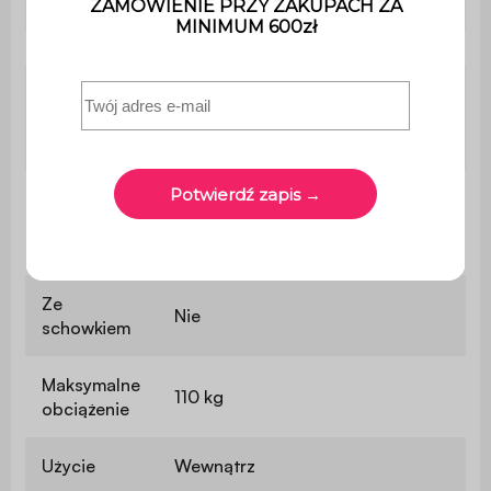
Gęstość materiału
500 g/m²
Pianka z recyklingu (gęstość :
Wypełnienie
50kg/m3) + pianka poliuretanowa
(gęstość : 18kg/m3)
Gęstość
39 cm pianki poliuretanowej (30
pianki
kg/m3)
siedziska
Ze
Nie
schowkiem
Maksymalne
110 kg
obciążenie
Użycie
Wewnątrz