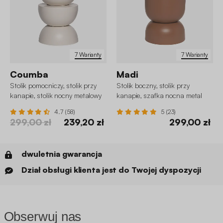
7 Warianty
7 Warianty
Coumba
Madi
Stolik pomocniczy, stolik przy
Stolik boczny, stolik przy
kanapie, stolik nocny metalowy
kanapie, szafka nocna metal
Ø32 x H46,5cm
Ø32 x H42cm
4.7 (58)
5 (23)
299,00 zł
239,20 zł
299,00 zł
dwuletnia gwarancja
Dział obsługi klienta jest do Twojej dyspozycji
Obserwuj nas