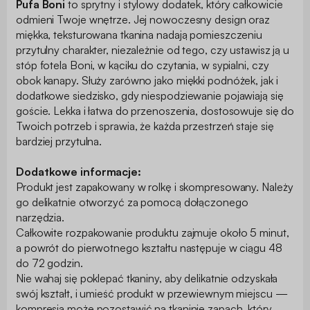
Pufa Boni
to sprytny i stylowy dodatek, który całkowicie
odmieni Twoje wnętrze. Jej nowoczesny design oraz
miękka, teksturowana tkanina nadają pomieszczeniu
przytulny charakter, niezależnie od tego, czy ustawisz ją u
stóp fotela Boni, w kąciku do czytania, w sypialni, czy
obok kanapy. Służy zarówno jako miękki podnóżek, jak i
dodatkowe siedzisko, gdy niespodziewanie pojawiają się
goście. Lekka i łatwa do przenoszenia, dostosowuje się do
Twoich potrzeb i sprawia, że każda przestrzeń staje się
bardziej przytulna.
Dodatkowe informacje:
Produkt jest zapakowany w rolkę i skompresowany. Należy
go delikatnie otworzyć za pomocą dołączonego
narzędzia.
Całkowite rozpakowanie produktu zajmuje około 5 minut,
a powrót do pierwotnego kształtu następuje w ciągu 48
do 72 godzin.
Nie wahaj się poklepać tkaniny, aby delikatnie odzyskała
swój kształt, i umieść produkt w przewiewnym miejscu —
kompresja może pozostawić na tkaninie zapach, który