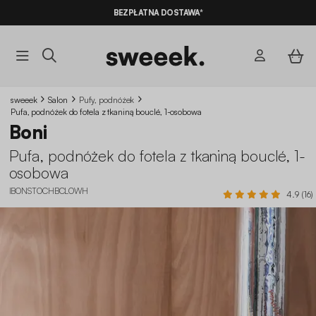
10% ZNIŻKI*
NA NASZE MEGA OFERTY Z KODEM
BEZPŁATNA DOSTAWA*
SUMMER10
sweeek
Salon
Pufy, podnóżek
Pufa, podnóżek do fotela z tkaniną bouclé, 1-osobowa
Boni
Pufa, podnóżek do fotela z tkaniną bouclé, 1-
osobowa
IBONSTOCHBCLOWH
4.9 (16)