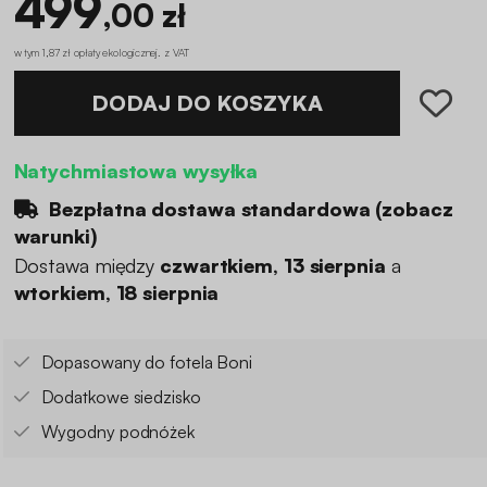
499
,00 zł
w tym 1,87 zł opłaty ekologicznej
.
z VAT
DODAJ DO KOSZYKA
Natychmiastowa wysyłka
Bezpłatna dostawa standardowa (
zobacz
warunki
)
Dostawa między
czwartkiem, 13 sierpnia
a
wtorkiem, 18 sierpnia
Dopasowany do fotela Boni
Dodatkowe siedzisko
Wygodny podnóżek