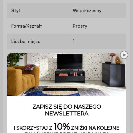
Styl
Współczesny
Forma/Kształt
Prosty
Liczba miejsc
1
✖
Zdejmowana poszewka
Nie
Zawiera drewno
Nie
Materiał
Boucle teksturowany
Materiał struktury
Pianka
Materiał siedziska
Teksturowany boucle