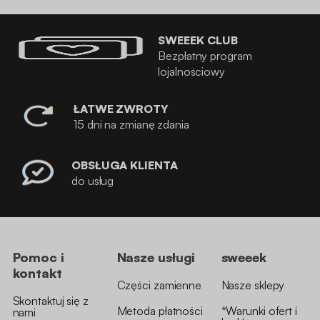
SWEEEK CLUB
Bezpłatny program
lojalnościowy
ŁATWE ZWROTY
15 dni na zmianę zdania
OBSŁUGA KLIENTA
do usług
Pomoc i
Nasze usługi
sweeek
kontakt
Części zamienne
Nasze sklepy
Skontaktuj się z
Metoda płatności
*Warunki ofert i
nami