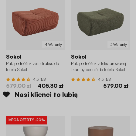
4 Warianty
3 Warianty
Sokol
Sokol
Puf, podnóżek ze sztruksu do
Puf, podnóżek z teksturowanej
fotela Sokol
tkaniny bouclé do fotela Sokol
4.3 (129)
4.3 (129)
579,00 zł
405,30 zł
579,00 zł
Nasi klienci to lubią
MEGA OFERTY
-20%