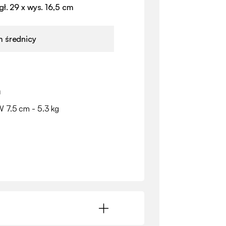
 gł. 29 x wys. 16,5 cm
m średnicy
a
W 7.5 cm - 5.3 kg