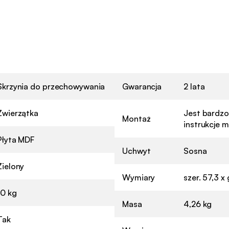
Skrzynia do przechowywania
Gwarancja
2 lata
Zwierzątka
Jest bardzo
Montaż
instrukcje 
Płyta MDF
Uchwyt
Sosna
Zielony
Wymiary
szer. 57,3 x
10 kg
Masa
4,26 kg
Tak