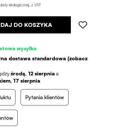
łaty ekologicznej
.
z VAT
DAJ DO KOSZYKA
stowa wysyłka
tna dostawa standardowa (
zobacz
ędzy
środą, 12 sierpnia
a
iem, 17 sierpnia
duktu
Pytania klientów
ientów