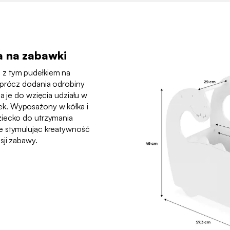
a na zabawki
 z tym pudełkiem na
Oprócz dodania odrobiny
a je do wzięcia udziału w
k. Wyposażony w kółka i
ziecko do utrzymania
e stymulując kreatywność
sji zabawy.