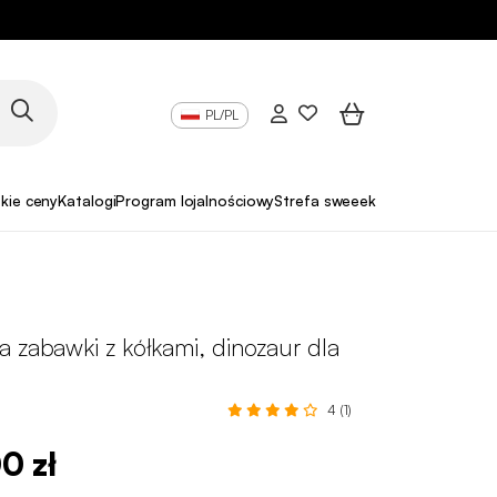
PL/PL
skie ceny
Katalogi
Program lojalnościowy
Strefa sweeek Pro
 zabawki z kółkami, dinozaur dla
4 (1)
00 zł