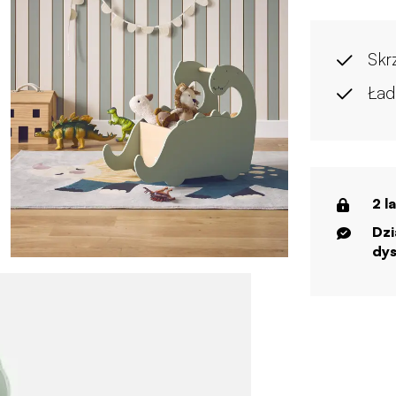
Skr
Ład
2 l
Dzi
dys