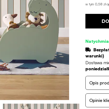
w tym 0,58 zł op
DO
Natychmia
Bezpła
warunki
)
Dostawa mi
poniedziałk
Opis pro
Opinie kl