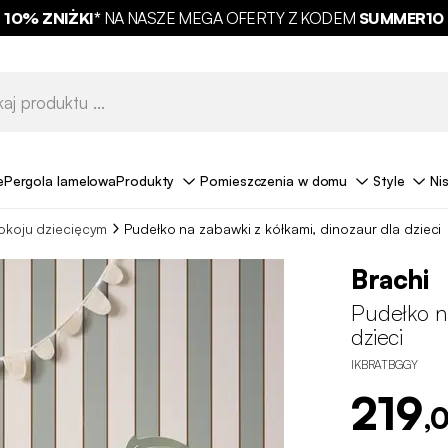
10% ZNIŻKI*
NA NASZE MEGA OFERTY Z KODEM
BEZPŁATNA DOSTAWA*
SUMMER10
e
Pergola lamelowa
Produkty
Pomieszczenia w domu
Style
Ni
okoju dziecięcym
Pudełko na zabawki z kółkami, dinozaur dla dzieci
Brachi
Pudełko na
dzieci
IKBRATBGGY
219
,