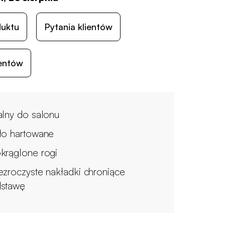
duktu
Pytania klientów
ientów
alny do salonu
ło hartowane
krąglone rogi
ezroczyste nakładki chroniące
stawę