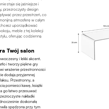
e staje się jaśniejsze i
y, przezroczysty design
pływać przez przestrzeń, co
rmonijną atmosferę w całym
y chcesz uporządkować
koju, meble z tej kolekcji
stylu, oferując codzienną
era Twój salon
owoczesny i lekki akcent.
tło i tworzy piękne gry
wi wrażenie przestronności
zie dodają przyjemnej
laksu. Przestronny, a
cią pomieści kawę, książki
na go łatwo przesuwać
zezroczyste nakładki
ednocześnie doskonałą
chwila spędzona przy tym