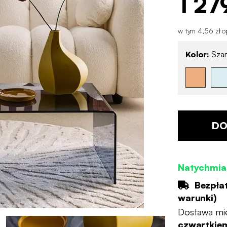
1 27
w tym 4,56 zł op
Kolor:
Szar
DO
Natychmia
Bezpła
warunki
)
Dostawa mi
czwartkiem