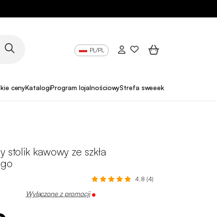
PL/PL
skie ceny
Katalogi
Program lojalnościowy
Strefa sweeek Pro
y stolik kawowy ze szkła
ego
4.8 (4)
Wyłączone z promocji