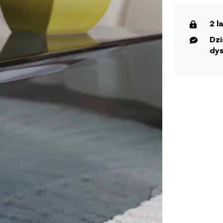
2 l
Dzi
dys