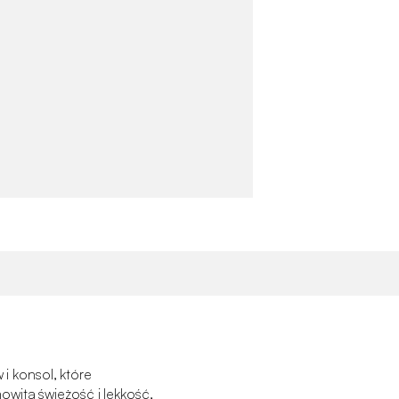
 i konsol, które
witą świeżość i lekkość,