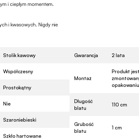
aznym i ciepłym momentem.
:
ych i kwasowych. Nigdy nie
Stolik kawowy
Gwarancja
2 lata
Współczesny
Produkt jes
Montaż
zmontowany
opakowaniu
Prostokątny
Długość
Nie
110 cm
blatu
Szaroniebieski
Grubość
1 cm
blatu
Szkło hartowane