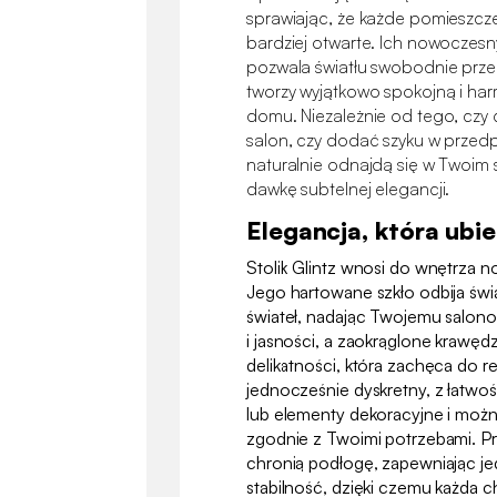
sprawiając, że każde pomieszczeni
bardziej otwarte. Ich nowoczesn
pozwala światłu swobodnie prze
tworzy wyjątkowo spokojną i ha
domu. Niezależnie od tego, cz
salon, czy dodać szyku w przedpo
naturalnie odnajdą się w Twoim 
dawkę subtelnej elegancji.
Elegancja, która ubi
Stolik Glintz wnosi do wnętrza n
Jego hartowane szkło odbija świa
świateł, nadając Twojemu salono
i jasności, a zaokrąglone krawęd
delikatności, która zachęca do re
jednocześnie dyskretny, z łatwoś
lub elementy dekoracyjne i moż
zgodnie z Twoimi potrzebami. Pr
chronią podłogę, zapewniając j
stabilność, dzięki czemu każda 