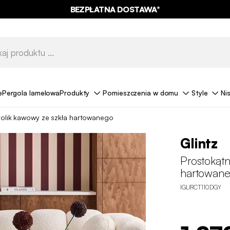
BEZPŁATNA DOSTAWA*
e
Pergola lamelowa
Produkty
Pomieszczenia w domu
Style
Ni
tolik kawowy ze szkła hartowanego
Glintz
Prostokątn
hartowan
IGLIRCT110DGY