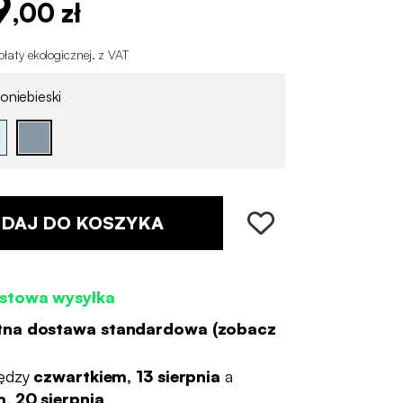
9
,00 zł
łaty ekologicznej
.
z VAT
oniebieski
DAJ DO KOSZYKA
stowa wysyłka
tna dostawa standardowa (
zobacz
ędzy
czwartkiem, 13 sierpnia
a
, 20 sierpnia