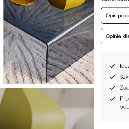
Opis pro
Opinie kl
Ide
Szk
Zao
Prz
pod