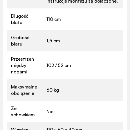
instrukcje montażu są dołączone.
Długość
110 cm
blatu
Grubość
1,5 cm
blatu
Przestrzeń
między
102 / 52 cm
nogami
Maksymalne
60 kg
obciążenie
Ze
Nie
schowkiem
Wymiary
110 x 60 x 40 cm