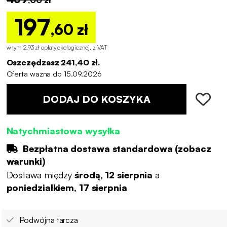
197
,60 zł
w tym 2,93 zł opłaty ekologicznej
.
z VAT
Oszczędzasz 241,40 zł.
Oferta ważna do 15.09.2026
DODAJ DO KOSZYKA
Natychmiastowa wysyłka
Bezpłatna dostawa standardowa (
zobacz
warunki
)
Dostawa między
środą, 12 sierpnia
a
poniedziałkiem, 17 sierpnia
Podwójna tarcza