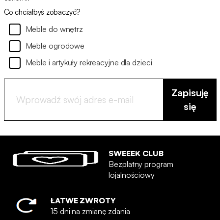
Co chciałbyś zobaczyć?
Meble do wnętrz
Meble ogrodowe
Meble i artykuły rekreacyjne dla dzieci
Zapisuję
się
SWEEEK CLUB
Bezpłatny program
lojalnościowy
ŁATWE ZWROTY
15 dni na zmianę zdania