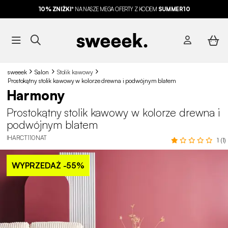
10% ZNIŻKI*
NA NASZE MEGA OFERTY Z KODEM
SUMMER10
sweeek
Salon
Stolik kawowy
Prostokątny stolik kawowy w kolorze drewna i podwójnym blatem
Harmony
Prostokątny stolik kawowy w kolorze drewna i
podwójnym blatem
IHARCT110NAT
1 (1)
WYPRZEDAŻ
-55%