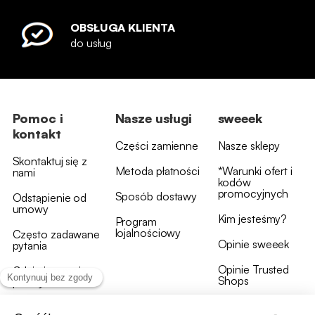
OBSŁUGA KLIENTA
do usług
Pomoc i
Nasze usługi
sweeek
kontakt
Części zamienne
Nasze sklepy
Skontaktuj się z
Metoda płatności
*Warunki ofert i
nami
kodów
promocyjnych
Sposób dostawy
Odstąpienie od
umowy
Kim jesteśmy?
Program
lojalnościowy
Często zadawane
Opinie sweeek
pytania
Opinie Trusted
Gdzie jest moja
Shops
przesyłka?