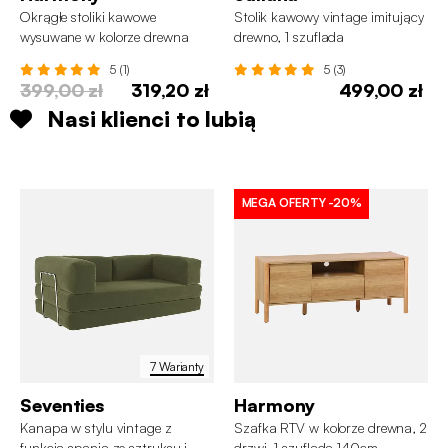
Okrągłe stoliki kawowe
Stolik kawowy vintage imitujący
wysuwane w kolorze drewna
drewno, 1 szuflada
5 (1)
5 (3)
399,00 zł
319,20 zł
499,00 zł
Nasi klienci to lubią
MEGA OFERTY
-20%
7 Warianty
Seventies
Harmony
Kanapa w stylu vintage z
Szafka RTV w kolorze drewna, 2
funkcją spania ze sztruksu i
drzwi, 1 szuflada 140cm