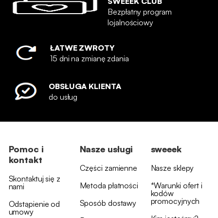
SWEEEK CLUB
Bezpłatny program
lojalnościowy
ŁATWE ZWROTY
15 dni na zmianę zdania
OBSŁUGA KLIENTA
do usług
Pomoc i
Nasze usługi
sweeek
kontakt
Części zamienne
Nasze sklepy
Skontaktuj się z
Metoda płatności
*Warunki ofert i
nami
kodów
promocyjnych
Sposób dostawy
Odstąpienie od
umowy