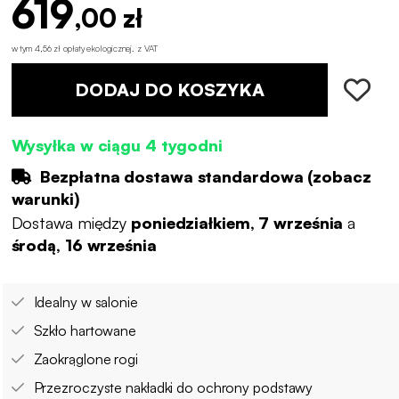
619
,00 zł
w tym 4,56 zł opłaty ekologicznej
.
z VAT
DODAJ DO KOSZYKA
Wysyłka w ciągu 4 tygodni
Bezpłatna dostawa standardowa (
zobacz
warunki
)
Dostawa między
poniedziałkiem, 7 września
a
środą, 16 września
Idealny w salonie
Szkło hartowane
Zaokrąglone rogi
Przezroczyste nakładki do ochrony podstawy