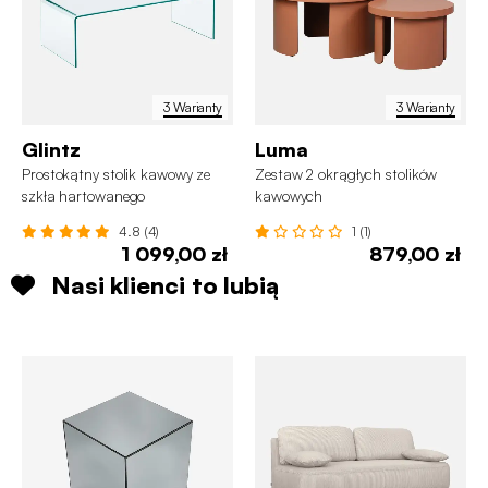
3 Warianty
3 Warianty
Glintz
Luma
Prostokątny stolik kawowy ze
Zestaw 2 okrągłych stolików
szkła hartowanego
kawowych
4.8 (4)
1 (1)
1 099,00 zł
879,00 zł
Nasi klienci to lubią