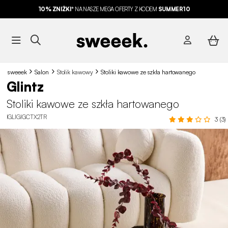
10% ZNIŻKI*
NA NASZE MEGA OFERTY Z KODEM
SUMMER10
sweeek
Salon
Stolik kawowy
Stoliki kawowe ze szkła hartowanego
Glintz
Stoliki kawowe ze szkła hartowanego
IGLIGIGCTX2TR
3 (3)