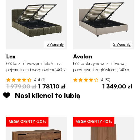
3 Warianty
2 Warianty
Lex
Avalon
Łóżko z listwowym stelażem z
Łóżko skrzyniowe z listwową
pojemnikiem i wezgłowiem 140 x
podstawą i zagłówkiem, 140 x
190 cm, teksturowana tkanina
190 cm
4.4 (11)
4 (37)
bouclé
1 979,00 zł
1 781,10 zł
1 349,00 zł
Nasi klienci to lubią
MEGA OFERTY
-20%
MEGA OFERTY
-10%