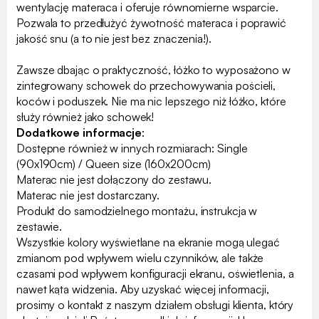
wentylację materaca i oferuje równomierne wsparcie.
Pozwala to przedłużyć żywotność materaca i poprawić
jakość snu (a to nie jest bez znaczenia!).
Zawsze dbając o praktyczność, łóżko to wyposażono w
zintegrowany schowek do przechowywania pościeli,
koców i poduszek. Nie ma nic lepszego niż łóżko, które
służy również jako schowek!
Dodatkowe informacje
:
Dostępne również w innych rozmiarach: Single
(90x190cm) / Queen size (160x200cm)
Materac nie jest dołączony do zestawu.
Materac nie jest dostarczany.
Produkt do samodzielnego montażu, instrukcja w
zestawie.
Wszystkie kolory wyświetlane na ekranie mogą ulegać
zmianom pod wpływem wielu czynników, ale także
czasami pod wpływem konfiguracji ekranu, oświetlenia, a
nawet kąta widzenia. Aby uzyskać więcej informacji,
prosimy o kontakt z naszym działem obsługi klienta, który