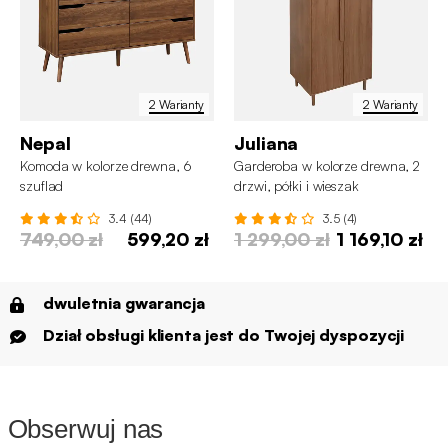
2 Warianty
2 Warianty
Nepal
Juliana
Komoda w kolorze drewna, 6
Garderoba w kolorze drewna, 2
szuflad
drzwi, półki i wieszak
3.4 (44)
3.5 (4)
749,00 zł
599,20 zł
1 299,00 zł
1 169,10 zł
dwuletnia gwarancja
Dział obsługi klienta jest do Twojej dyspozycji
Obserwuj nas