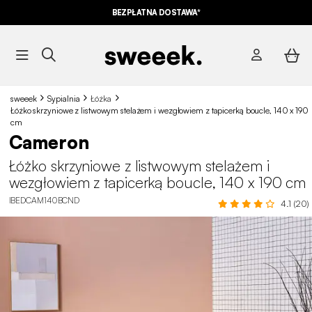
BEZPŁATNA DOSTAWA*
sweeek
Sypialnia
Łóżka
Łóżko skrzyniowe z listwowym stelażem i wezgłowiem z tapicerką boucle, 140 x 190
cm
Cameron
Łóżko skrzyniowe z listwowym stelażem i
wezgłowiem z tapicerką boucle, 140 x 190 cm
IBEDCAM140BCND
4.1 (20)