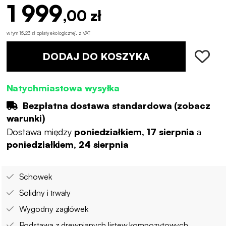
1 999
,00 zł
w tym 15,23 zł opłaty ekologicznej
.
z VAT
DODAJ DO KOSZYKA
Natychmiastowa wysyłka
Bezpłatna dostawa standardowa (
zobacz
warunki
)
Dostawa między
poniedziałkiem, 17 sierpnia
a
poniedziałkiem, 24 sierpnia
Schowek
Solidny i trwały
Wygodny zagłówek
Podstawa z drewnianych listew kompozytowych