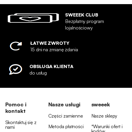
SWEEEK CLUB
Bezpłatny program
lojalnościowy
ŁATWE ZWROTY
15 dni na zmianę zdania
OBSŁUGA KLIENTA
do usług
Pomoc i
Nasze usługi
sweeek
kontakt
Części zamienne
Nasze sklepy
Skontaktuj się z
Metoda płatności
*Warunki ofert i
nami
kodów