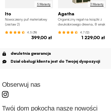
5 Warianty
3 Warianty
Ito
Agatha
Nowoczesny puf materiałowy
Organiczny regał na książki z
(zestaw 2)
dwukolorowego drewna, 8 wnęk
4.5 (39)
4.7 (12)
399,00 zł
1 229,00 zł
dwuletnia gwarancja
Dział obsługi klienta jest do Twojej dyspozycji
Obserwuj nas
Twój dom pokocha nasze nowości