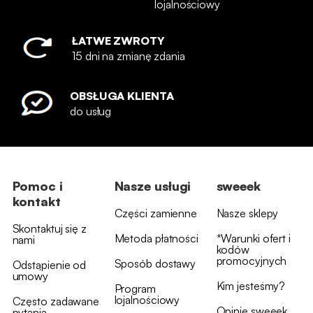
lojalnościowy
ŁATWE ZWROTY
15 dni na zmianę zdania
OBSŁUGA KLIENTA
do usług
Pomoc i
Nasze usługi
sweeek
kontakt
Części zamienne
Nasze sklepy
Skontaktuj się z
Metoda płatności
*Warunki ofert i
nami
kodów
promocyjnych
Sposób dostawy
Odstąpienie od
umowy
Kim jesteśmy?
Program
lojalnościowy
Często zadawane
Opinie sweeek
pytania