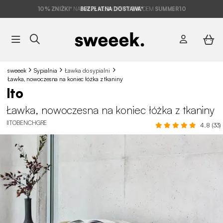
10% ZNIŻKI*
NA NASZE MEGA OFERTY Z KODEM
BEZPŁATNA DOSTAWA*
SUMMER10
sweeek
Sypialnia
Ławka do sypialni
Ławka, nowoczesna na koniec łóżka z tkaniny
Ito
Ławka, nowoczesna na koniec łóżka z tkaniny
IITOBENCHGRE
4.8 (33)