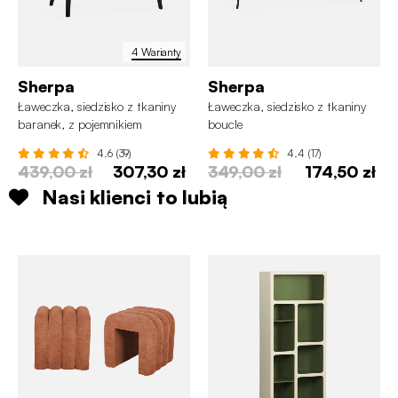
4 Warianty
Sherpa
Sherpa
Ławeczka, siedzisko z tkaniny
Ławeczka, siedzisko z tkaniny
baranek, z pojemnikiem
boucle
4.6 (39)
4.4 (17)
439,00 zł
307,30 zł
349,00 zł
174,50 zł
Nasi klienci to lubią