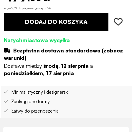
w tym 2,69 zł opłaty ekologicznej
.
z VAT
DODAJ DO KOSZYKA
Natychmiastowa wysyłka
Bezpłatna dostawa standardowa (
zobacz
warunki
)
Dostawa między
środą, 12 sierpnia
a
poniedziałkiem, 17 sierpnia
Minimalistyczny i designerski
Zaokrąglone formy
Łatwy do przenoszenia