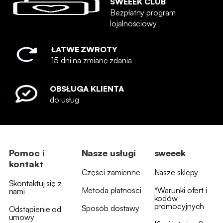
SWEEEK CLUB
Bezpłatny program
lojalnościowy
ŁATWE ZWROTY
15 dni na zmianę zdania
OBSŁUGA KLIENTA
do usług
Pomoc i
Nasze usługi
sweeek
kontakt
Części zamienne
Nasze sklepy
Skontaktuj się z
Metoda płatności
*Warunki ofert i
nami
kodów
promocyjnych
Sposób dostawy
Odstąpienie od
umowy