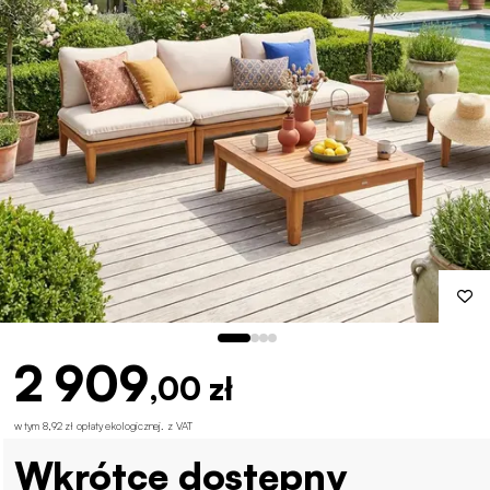
2 909
,00 zł
w tym 8,92 zł opłaty ekologicznej
.
z VAT
Wkrótce dostępny