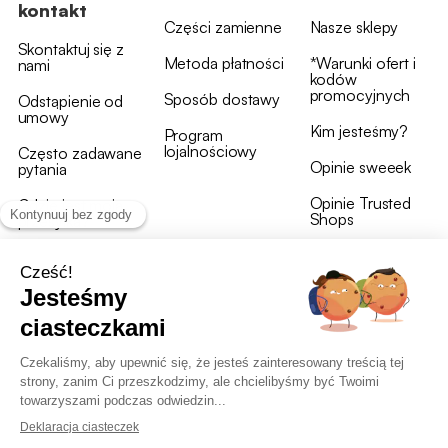
kontakt
Części zamienne
Nasze sklepy
Skontaktuj się z
Metoda płatności
*Warunki ofert i
nami
kodów
promocyjnych
Sposób dostawy
Odstąpienie od
umowy
Kim jesteśmy?
Program
lojalnościowy
Często zadawane
Opinie sweeek
pytania
Opinie Trusted
Gdzie jest moja
Shops
przesyłka?
Warunki i postanowienia
OWU programu lojalnościowego
RODO i polityka plików cookie
Deklaracja dostępności