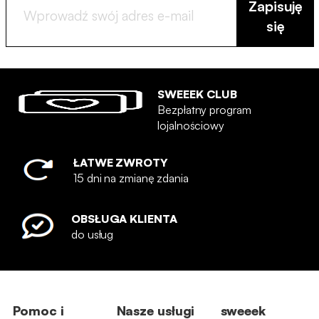
Zapisuję
się
SWEEEK CLUB
Bezpłatny program
lojalnościowy
ŁATWE ZWROTY
15 dni na zmianę zdania
OBSŁUGA KLIENTA
do usług
Pomoc i
Nasze usługi
sweeek