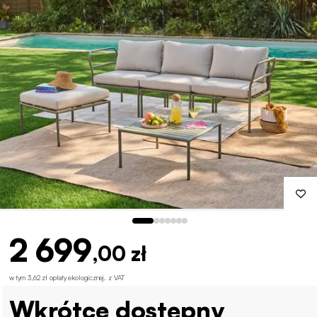
2 699
,00 zł
w tym 3,62 zł opłaty ekologicznej
.
z VAT
Wkrótce dostępny