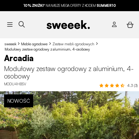
10% ZNIŻKI*
NA NASZE MEGA OFERTY Z KODEM
SUMMER10
sweeek
Meble ogrodowe
Zestaw mebli ogrodowych
Modułowy zestaw ogrodowy z aluminium, 4-osobowy
Arcadia
Modułowy zestaw ogrodowy z aluminium, 4-
osobowy
MODU4HBSV
4.3 (3)
NOWOŚĆ