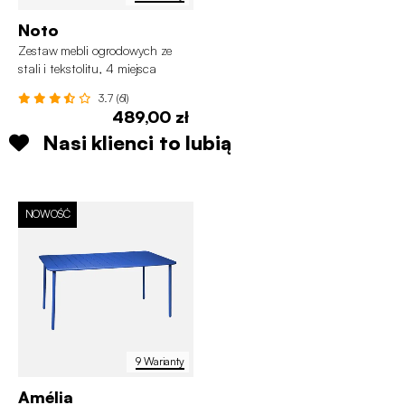
Noto
Zestaw mebli ogrodowych ze
stali i tekstolitu, 4 miejsca
3.7 (61)
489,00 zł
Nasi klienci to lubią
NOWOŚĆ
9 Warianty
Amélia