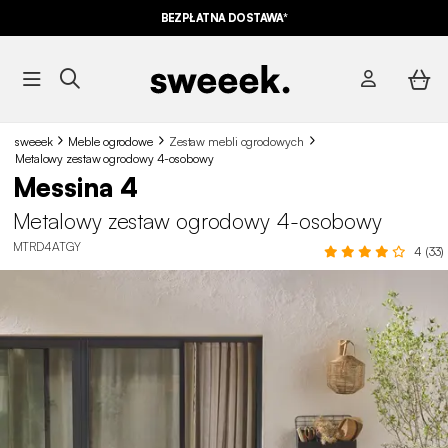
10% ZNIŻKI*
NA NASZE MEGA OFERTY Z KODEM
BEZPŁATNA DOSTAWA*
SUMMER10
sweeek
Meble ogrodowe
Zestaw mebli ogrodowych
Metalowy zestaw ogrodowy 4-osobowy
Messina 4
Metalowy zestaw ogrodowy 4-osobowy
MTRD4ATGY
4 (33)