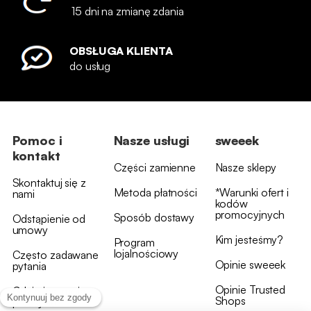
15 dni na zmianę zdania
OBSŁUGA KLIENTA
do usług
Pomoc i
Nasze usługi
sweeek
kontakt
Części zamienne
Nasze sklepy
Skontaktuj się z
Metoda płatności
*Warunki ofert i
nami
kodów
promocyjnych
Sposób dostawy
Odstąpienie od
umowy
Kim jesteśmy?
Program
lojalnościowy
Często zadawane
Opinie sweeek
pytania
Opinie Trusted
Gdzie jest moja
Shops
przesyłka?