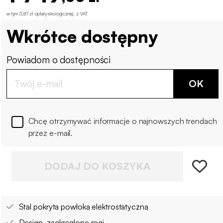
w tym 3,87 zł opłaty ekologicznej
.
z VAT
Wkrótce dostępny
Powiadom o dostępności
OK
Chcę otrzymywać informacje o najnowszych trendach
przez e-mail.
DODAJ DO KOSZYKA
Stal pokryta powłoką elektrostatyczną
Design, zaokrąglone rogi