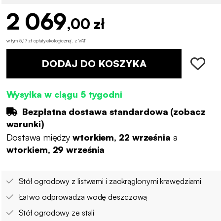
2 069
,00 zł
w tym 5,17 zł opłaty ekologicznej
.
z VAT
DODAJ DO KOSZYKA
Wysyłka w ciągu 5 tygodni
Bezpłatna dostawa standardowa (
zobacz
warunki
)
Dostawa między
wtorkiem, 22 września
a
wtorkiem, 29 września
Stół ogrodowy z listwami i zaokrąglonymi krawędziami
Łatwo odprowadza wodę deszczową
Stół ogrodowy ze stali