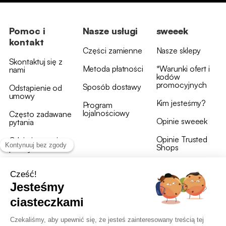
Pomoc i
Nasze usługi
sweeek
kontakt
Części zamienne
Nasze sklepy
Skontaktuj się z
Metoda płatności
*Warunki ofert i
nami
kodów
promocyjnych
Sposób dostawy
Odstąpienie od
umowy
Kim jesteśmy?
Program
lojalnościowy
Często zadawane
Opinie sweeek
pytania
Opinie Trusted
Gdzie jest moja
Shops
przesyłka?
Warunki i postanowienia
OWU programu lojalnościowego