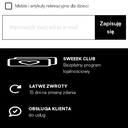
Meble i artykuły rekreacyjne dla dzieci
Zapisuję
się
SWEEEK CLUB
Bezpłatny program
lojalnościowy
ŁATWE ZWROTY
15 dni na zmianę zdania
OBSŁUGA KLIENTA
do usług