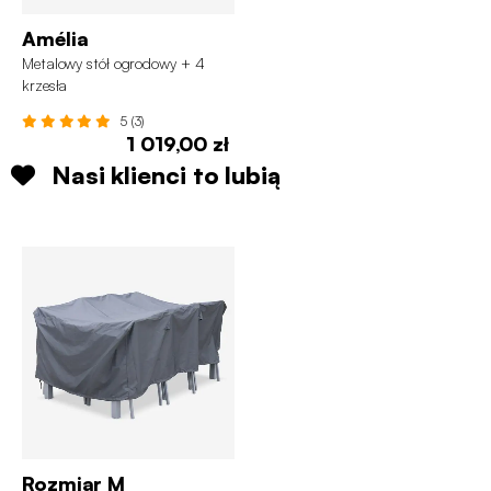
Amélia
Metalowy stół ogrodowy + 4
krzesła
5 (3)
1 019,00 zł
Nasi klienci to lubią
Rozmiar M