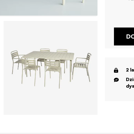
DO
2 l
Dzi
dys