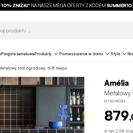
10% ZNIŻKI*
NA NASZE MEGA OFERTY Z KODEM
SUMMER10
e
Pergola lamelowa
Produkty
Pomieszczenia w domu
Style
Ni
Metalowy stół ogrodowy, 6-8 miejsc
Amélia
Metalowy 
MT160X90BG
879
,
w tym 2,58 zł op