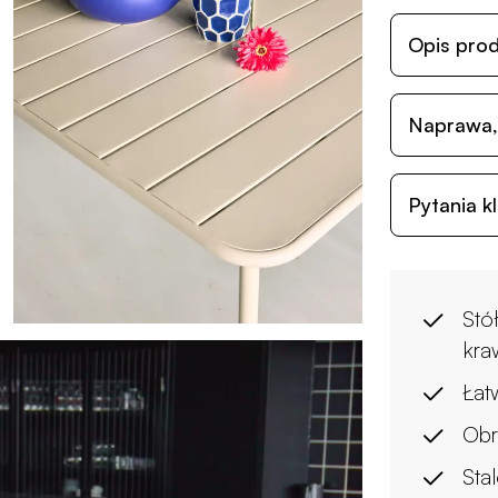
Opis pro
Naprawa,
Pytania k
Stó
kra
Łat
Obr
Sta