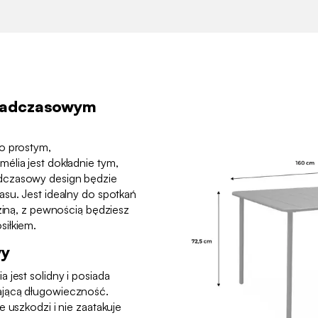
nadczasowym
o prostym,
élia jest dokładnie tym,
dczasowy design będzie
asu. Jest idealny do spotkań
dziną, z pewnością będziesz
siłkiem.
wy
 jest solidny i posiada
ającą długowieczność.
 uszkodzi i nie zaatakuje