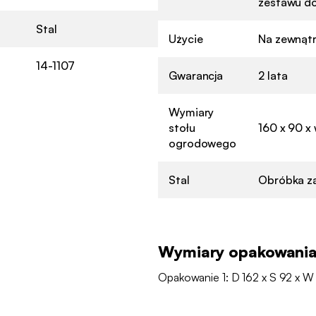
zestawu do
Stal
Użycie
Na zewnąt
14-1107
Gwarancja
2 lata
Wymiary
stołu
160 x 90 x 
ogrodowego
Stal
Obróbka z
Wymiary opakowani
Opakowanie 1: D 162 x S 92 x W