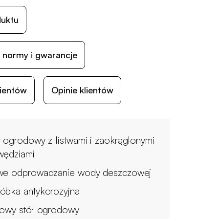
duktu
 normy i gwarancje
lientów
Opinie klientów
ł ogrodowy z listwami i zaokrąglonymi
wędziami
we odprowadzanie wody deszczowej
óbka antykorozyjna
lowy stół ogrodowy