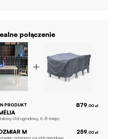
ealne połączenie
879
EN PRODUKT
,00 zł
MÉLIA
talowy stół ogrodowy, 6-8 miejsc
OZMIAR M
259
,00 zł
krowiec ochronny na stół ogrodowy