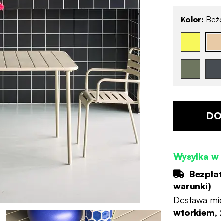
Kolor:
Beż
DO
Wysyłka w 
Bezpła
warunki
)
Dostawa mi
wtorkiem, 