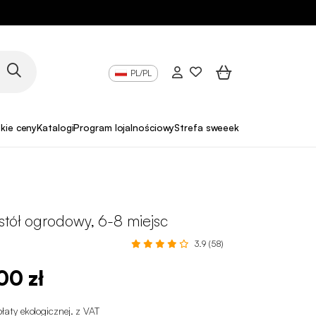
PL/PL
skie ceny
Katalogi
Program lojalnościowy
Strefa sweeek Pro
stół ogrodowy, 6-8 miejsc
3.9 (58)
00 zł
łaty ekologicznej
.
z VAT