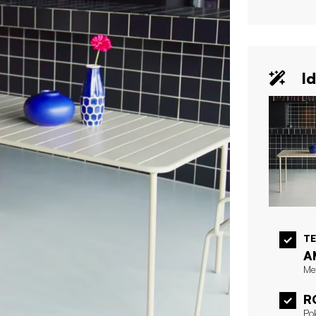
Id
T
A
Me
R
Po