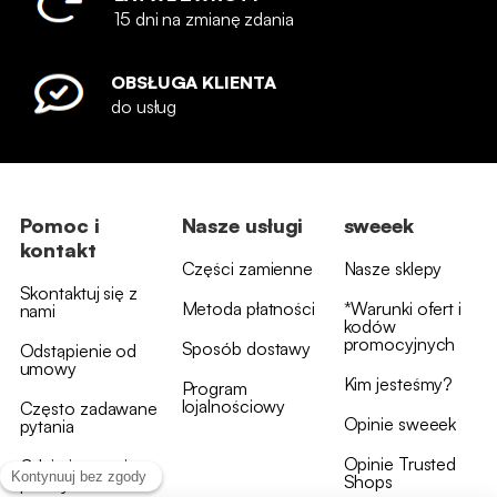
15 dni na zmianę zdania
OBSŁUGA KLIENTA
do usług
Pomoc i
Nasze usługi
sweeek
kontakt
Części zamienne
Nasze sklepy
Skontaktuj się z
Metoda płatności
*Warunki ofert i
nami
kodów
promocyjnych
Sposób dostawy
Odstąpienie od
umowy
Kim jesteśmy?
Program
lojalnościowy
Często zadawane
Opinie sweeek
pytania
Opinie Trusted
Gdzie jest moja
Shops
przesyłka?