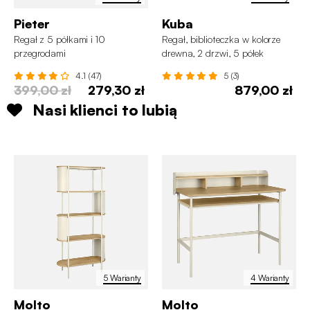
Pieter
Kuba
Regał z 5 półkami i 10
Regał, biblioteczka w kolorze
przegrodami
drewna, 2 drzwi, 5 półek
4.1 (47)
5 (3)
399,00 zł
279,30 zł
879,00 zł
Nasi klienci to lubią
5 Warianty
4 Warianty
Molto
Molto