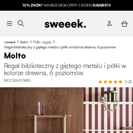
10% ZNIŻKI*
NA NASZE MEGA OFERTY Z KODEM
SUMMER10
sweeek
Salon
Półki, regały
Regał biblioteczny z giętego metalu i półki w kolorze drewna, 6 poziomów
Molto
Regał biblioteczny z giętego metalu i półki w
kolorze drewna, 6 poziomów
IMOLT6SHFOKBG
5 (3)