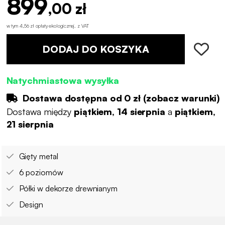
899
,00 zł
w tym 4,56 zł opłaty ekologicznej
.
z VAT
DODAJ DO KOSZYKA
Natychmiastowa wysyłka
Dostawa dostępna od
0 zł
(
zobacz warunki
)
Dostawa między
piątkiem, 14 sierpnia
a
piątkiem,
21 sierpnia
Gięty metal
6 poziomów
Półki w dekorze drewnianym
Design