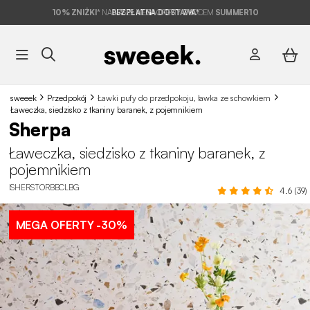
10% ZNIŻKI*
NA NASZE MEGA OFERTY Z KODEM
BEZPŁATNA DOSTAWA*
SUMMER10
sweeek
Przedpokój
Ławki pufy do przedpokoju, ławka ze schowkiem
Ławeczka, siedzisko z tkaniny baranek, z pojemnikiem
Sherpa
Ławeczka, siedzisko z tkaniny baranek, z
pojemnikiem
ISHERSTORBBCLBG
4.6 (39)
MEGA OFERTY
-30%