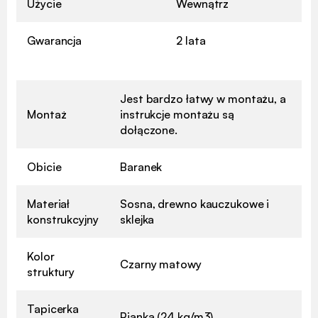
Użycie
Wewnątrz
Gwarancja
2 lata
Jest bardzo łatwy w montażu, a
Montaż
instrukcje montażu są
dołączone.
Obicie
Baranek
Materiał
Sosna, drewno kauczukowe i
konstrukcyjny
sklejka
Kolor
Czarny matowy
struktury
Tapicerka
Pianka (24 kg/m3)