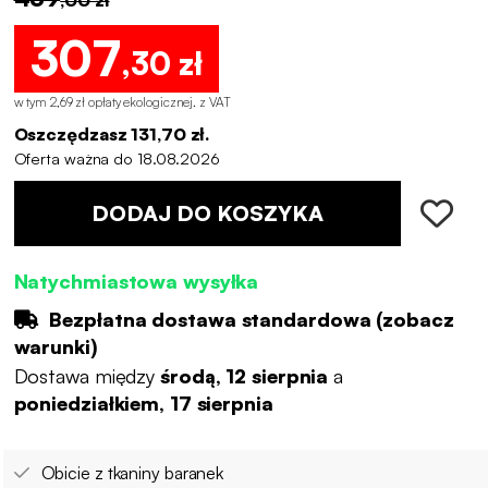
307
,30 zł
w tym 2,69 zł opłaty ekologicznej
.
z VAT
Oszczędzasz 131,70 zł.
Oferta ważna do 18.08.2026
DODAJ DO KOSZYKA
Natychmiastowa wysyłka
Bezpłatna dostawa standardowa (
zobacz
warunki
)
Dostawa między
środą, 12 sierpnia
a
poniedziałkiem, 17 sierpnia
Obicie z tkaniny baranek