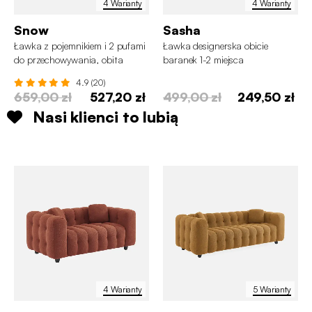
4 Warianty
4 Warianty
Snow
Sasha
Ławka z pojemnikiem i 2 pufami
Ławka designerska obicie
do przechowywania, obita
baranek 1-2 miejsca
tkaniną boucle
4.9 (20)
659,00 zł
527,20 zł
499,00 zł
249,50 zł
Nasi klienci to lubią
4 Warianty
5 Warianty