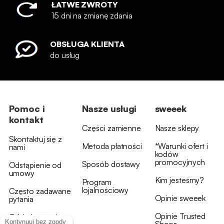
ŁATWE ZWROTY
15 dni na zmianę zdania
OBSŁUGA KLIENTA
do usług
Pomoc i
Nasze usługi
sweeek
kontakt
Części zamienne
Nasze sklepy
Skontaktuj się z
Metoda płatności
*Warunki ofert i
nami
kodów
promocyjnych
Sposób dostawy
Odstąpienie od
umowy
Kim jesteśmy?
Program
lojalnościowy
Często zadawane
Opinie sweeek
pytania
Opinie Trusted
Gdzie jest moja