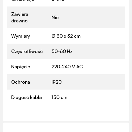
Zawiera
Nie
drewno
Wymiary
Ø 30 x 32 cm
Częstotliwość
50-60 Hz
Napięcie
220-240 V AC
Ochrona
IP20
Długość kabla
150 cm