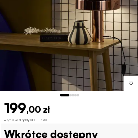
199
,00 zł
w tym 0,26 zł opłaty DEEE . z VAT
Wkrótce dostępny