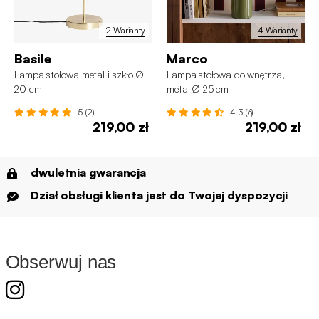
2 Warianty
4 Warianty
Basile
Marco
Lampa stołowa metal i szkło Ø
Lampa stołowa do wnętrza,
20 cm
metal Ø 25 cm
5 (2)
4.3 (6)
219,00 zł
219,00 zł
dwuletnia gwarancja
Dział obsługi klienta jest do Twojej dyspozycji
Obserwuj nas