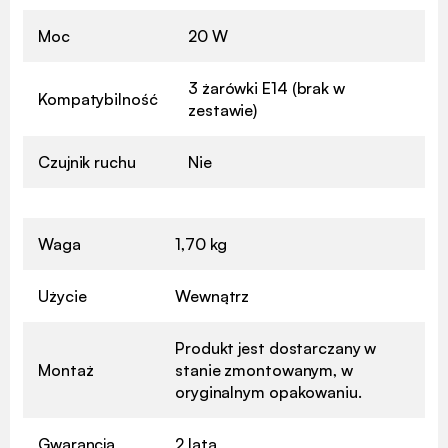
Moc
20 W
3 żarówki E14 (brak w
Kompatybilność
zestawie)
Czujnik ruchu
Nie
Waga
1,70 kg
Użycie
Wewnątrz
Produkt jest dostarczany w
Montaż
stanie zmontowanym, w
oryginalnym opakowaniu.
Gwarancja
2 lata