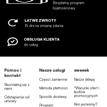
Bezpłatny program
lojalnościowy
ŁATWE ZWROTY
15 dni na zmianę zdania
OBSŁUGA KLIENTA
do usług
Pomoc i
Nasze usługi
sweeek
kontakt
Części zamienne
Nasze sklepy
Skontaktuj się z
Metoda płatności
*Warunki ofert i
nami
kodów
promocyjnych
Sposób dostawy
Odstąpienie od
umowy
Kim jesteśmy?
Program