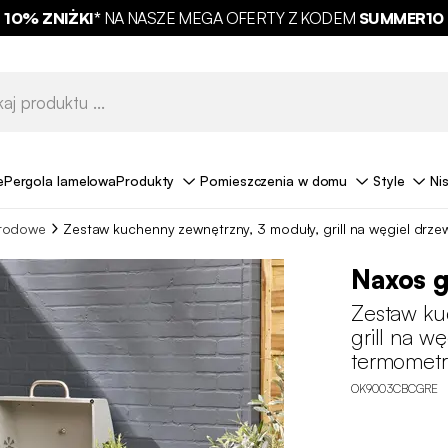
10% ZNIŻKI*
NA NASZE MEGA OFERTY Z KODEM
SUMMER10
e
Pergola lamelowa
Produkty
Pomieszczenia w domu
Style
Ni
grodowe
Zestaw kuchenny zewnętrzny, 3 moduły, grill na węgiel drzew
Naxos g
Zestaw ku
grill na wę
termomet
OK9003CBCGRE