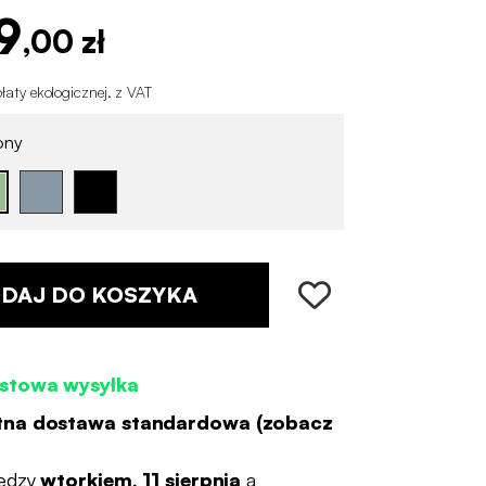
9
,00 zł
łaty ekologicznej
.
z VAT
ony
DAJ DO KOSZYKA
stowa wysyłka
tna dostawa standardowa (
zobacz
ędzy
wtorkiem, 11 sierpnia
a