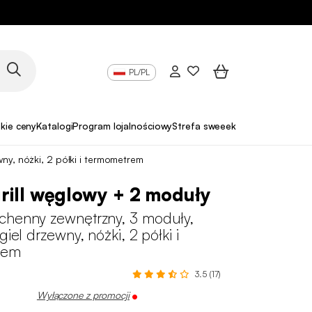
PL/PL
skie ceny
Katalogi
Program lojalnościowy
Strefa sweeek Pro
ny, nóżki, 2 półki i termometrem
rill węglowy + 2 moduły
chenny zewnętrzny, 3 moduły,
giel drzewny, nóżki, 2 półki i
rem
3.5 (17)
Wyłączone z promocji