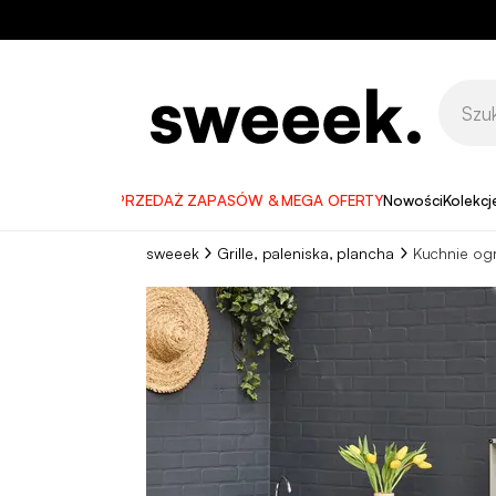
WYPRZEDAŻ ZAPASÓW & MEGA OFERTY
Nowości
Kolekcj
sweeek
Grille, paleniska, plancha
Kuchnie o