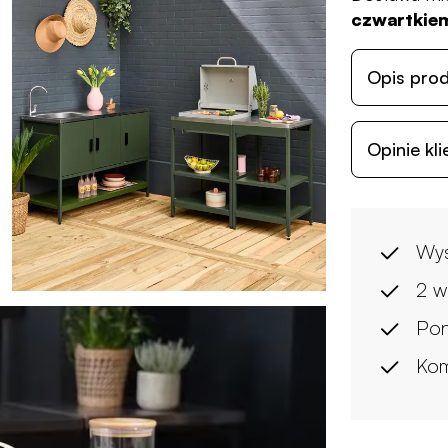
czwartkiem
Opis pro
Opinie kl
Wys
2 w
Pon
Kom