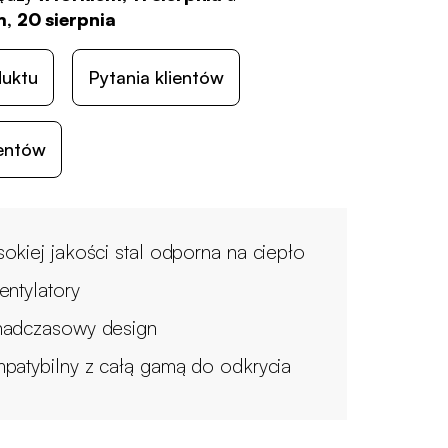
, 20 sierpnia
duktu
Pytania klientów
ientów
okiej jakości stal odporna na ciepło
entylatory
adczasowy design
patybilny z całą gamą do odkrycia