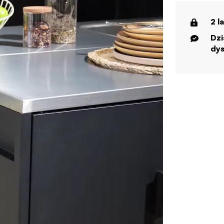
2 l
Dzi
dys