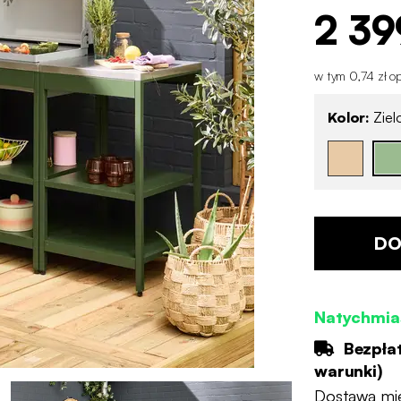
2 39
w tym 0,74 zł op
Kolor:
Ziel
DO
Natychmia
Bezpła
warunki
)
Dostawa mi