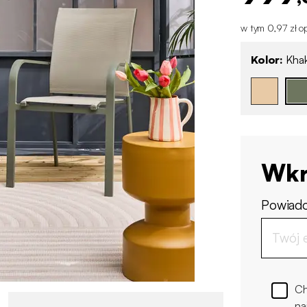
w tym 0,97 zł op
Kolor:
Khak
Wkr
Powiado
Ch
na