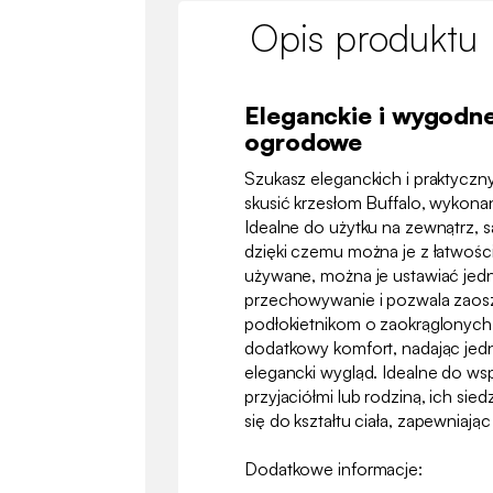
Opis produktu
Eleganckie i wygodne
ogrodowe
Szukasz eleganckich i praktyczn
skusić krzesłom Buffalo, wykonan
Idealne do użytku na zewnątrz, są
dzięki czemu można je z łatwości
używane, można je ustawiać jedn
przechowywanie i pozwala zaosz
podłokietnikom o zaokrąglonych
dodatkowy komfort, nadając je
elegancki wygląd. Idealne do ws
przyjaciółmi lub rodziną, ich sied
się do kształtu ciała, zapewniają
Dodatkowe informacje: