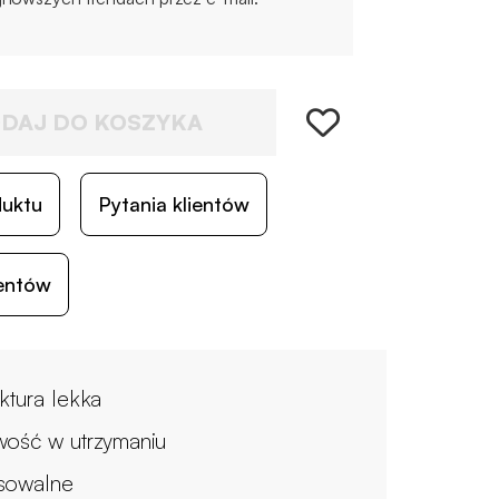
DAJ DO KOSZYKA
duktu
Pytania klientów
ientów
uktura lekka
wość w utrzymaniu
sowalne