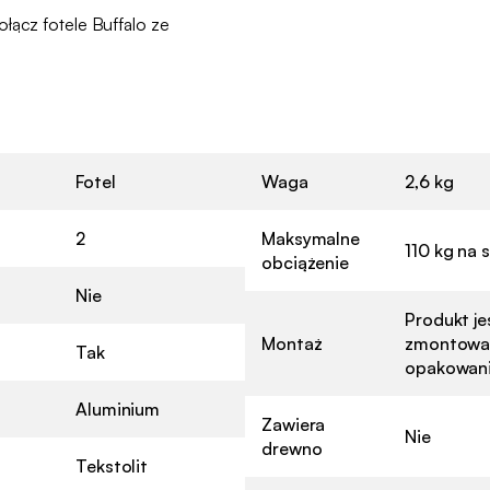
łącz fotele Buffalo ze
Fotel
Waga
2,6 kg
2
Maksymalne
110 kg na 
obciążenie
Nie
Produkt je
Montaż
zmontowan
Tak
opakowani
Aluminium
Zawiera
Nie
drewno
Tekstolit