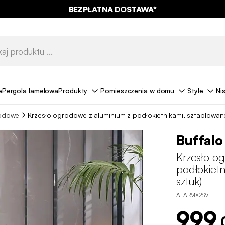
BEZPŁATNA DOSTAWA*
e
Pergola lamelowa
Produkty
Pomieszczenia w domu
Style
Ni
rodowe
Krzesło ogrodowe z aluminium z podłokietnikami, sztaplowane
Buffalo
Krzesło o
podłokietn
sztuk)
AFARMX2SV
999
,