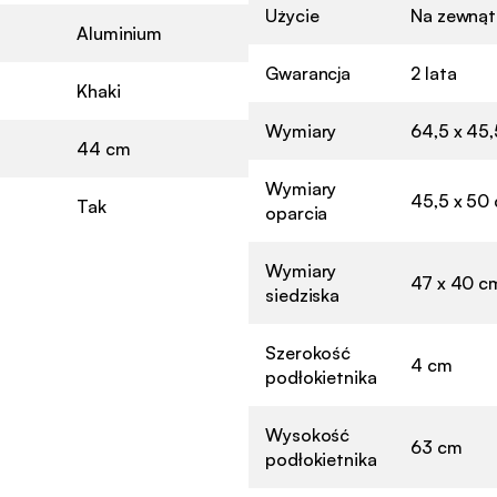
Użycie
Na zewnąt
Aluminium
Gwarancja
2 lata
Khaki
Wymiary
64,5 x 45,
44 cm
Wymiary
45,5 x 50
Tak
oparcia
Wymiary
47 x 40 c
siedziska
Szerokość
4 cm
podłokietnika
Wysokość
63 cm
podłokietnika