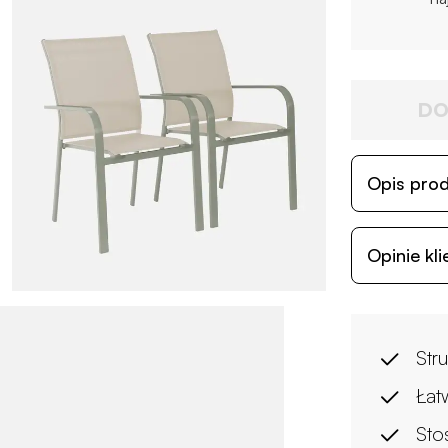
DO
Opis pro
Opinie kl
Str
Łat
Sto