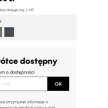
łaty ekologicznej
.
z VAT
i
ótce dostępny
m o dostępności
OK
cę otrzymywać informacje o
jnowszych trendach przez e-mail.