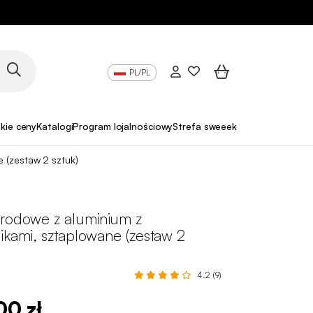
PL/PL
skie ceny
Katalogi
Program lojalnościowy
Strefa sweeek Pro
 (zestaw 2 sztuk)
grodowe z aluminium z
ikami, sztaplowane (zestaw 2
4.2 (9)
00 zł