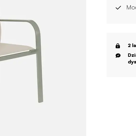
Mo
2 l
Dzi
dys