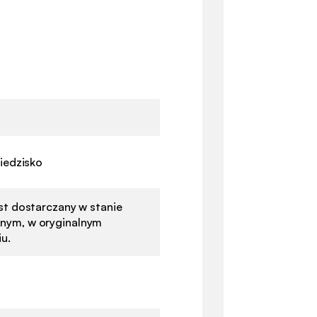
siedzisko
st dostarczany w stanie
ym, w oryginalnym
u.