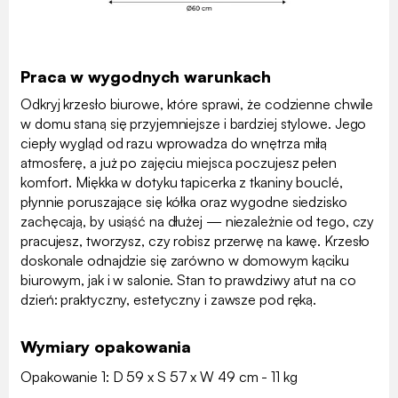
Praca w wygodnych warunkach
Odkryj krzesło biurowe, które sprawi, że codzienne chwile
w domu staną się przyjemniejsze i bardziej stylowe. Jego
ciepły wygląd od razu wprowadza do wnętrza miłą
atmosferę, a już po zajęciu miejsca poczujesz pełen
komfort. Miękka w dotyku tapicerka z tkaniny bouclé,
płynnie poruszające się kółka oraz wygodne siedzisko
zachęcają, by usiąść na dłużej — niezależnie od tego, czy
pracujesz, tworzysz, czy robisz przerwę na kawę. Krzesło
doskonale odnajdzie się zarówno w domowym kąciku
biurowym, jak i w salonie. Stan to prawdziwy atut na co
dzień: praktyczny, estetyczny i zawsze pod ręką.
Wymiary opakowania
Opakowanie 1: D 59 x S 57 x W 49 cm - 11 kg