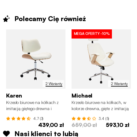
Polecamy Cię
również
MEGA OFERTY
-10%
2 Warianty
2 Warianty
Karen
Michael
Krzesło biurowe na kółkach z
Krzesło biurowe na kółkach, w
imitacją giętego drewna i
kolorze drewna, gięte z imitacją
sztucznej skóry
skóry
4.7 (3)
3.4 (5)
439,00 zł
659,00 zł
593,10 zł
Nasi klienci to lubią