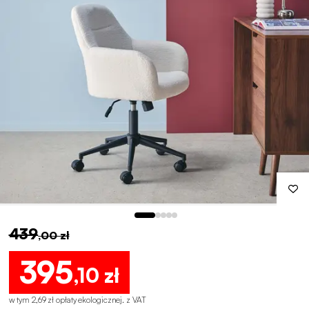
439
,00 zł
395
,10 zł
w tym 2,69 zł opłaty ekologicznej
.
z VAT