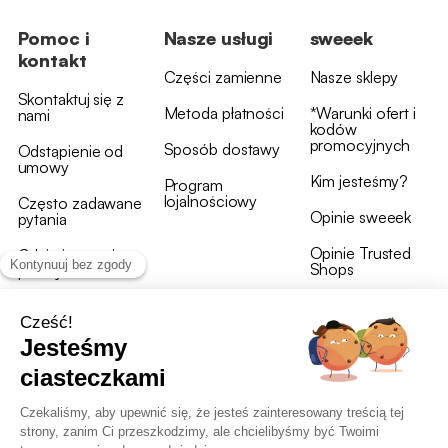
Pomoc i
Nasze usługi
sweeek
kontakt
Części zamienne
Nasze sklepy
Skontaktuj się z
Metoda płatności
*Warunki ofert i
nami
kodów
promocyjnych
Sposób dostawy
Odstąpienie od
umowy
Kim jesteśmy?
Program
lojalnościowy
Często zadawane
Opinie sweeek
pytania
Opinie Trusted
Gdzie jest moja
Shops
przesyłka?
Warunki i postanowienia
OWU programu lojalnościowego
RODO i polityka plików cookie