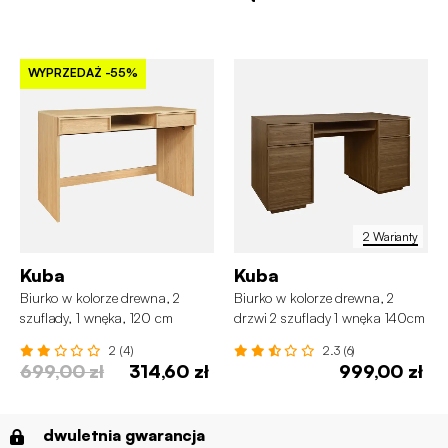
WYPRZEDAŻ
-55%
2 Warianty
Kuba
Kuba
Biurko w kolorze drewna, 2
Biurko w kolorze drewna, 2
szuflady, 1 wnęka, 120 cm
drzwi 2 szuflady 1 wnęka 140cm
2 (4)
2.3 (6)
699,00 zł
314,60 zł
999,00 zł
dwuletnia gwarancja