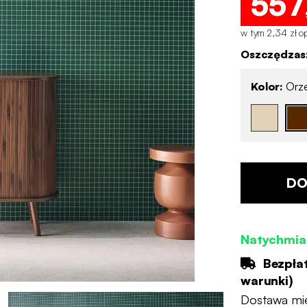
557
w tym 2,34 zł op
Oszczędzasz
Kolor:
Orz
DO
Natychmia
Bezpła
warunki
)
Dostawa mi