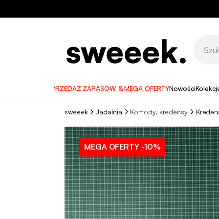
WYPRZEDAŻ ZAPASÓW & MEGA OFERTY
Nowości
Kolekcj
sweeek
Jadalnia
Komody, kredensy
Kreden
MEGA OFERTY
-10%