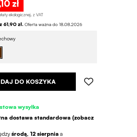
,10 zł
łaty ekologicznej
.
z VAT
 61,90 zł.
Oferta ważna do 18.08.2026
echowy
DAJ DO KOSZYKA
stowa wysyłka
tna dostawa standardowa (
zobacz
ędzy
środą, 12 sierpnia
a