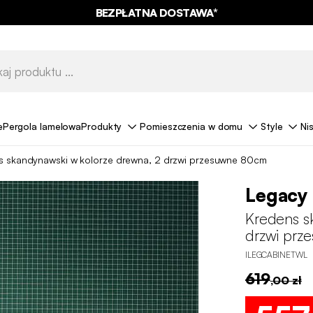
BEZPŁATNA DOSTAWA*
e
Pergola lamelowa
Produkty
Pomieszczenia w domu
Style
Ni
s skandynawski w kolorze drewna, 2 drzwi przesuwne 80cm
Legacy
Kredens s
drzwi pr
ILEGCABINETWL
619
,00 zł