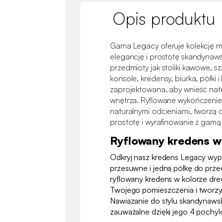
Opis produktu
Gama Legacy oferuje kolekcję meb
elegancję i prostotę skandynawsk
przedmioty jak stoliki kawowe, sz
konsole, kredensy, biurka, półki 
zaprojektowana, aby wnieść nat
wnętrza. Ryflowane wykończenie
naturalnymi odcieniami, tworzą 
prostotę i wyrafinowanie z gamą
Ryflowany kredens w
Odkryj nasz kredens Legacy wy
przesuwne i jedną półkę do prz
ryflowany kredens w kolorze dre
Twojego pomieszczenia i tworzy 
Nawiązanie do stylu skandynawsk
zauważalne dzięki jego 4 poch