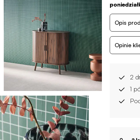
poniedziałk
Opis pro
Opinie kl
2 d
1 p
Poc