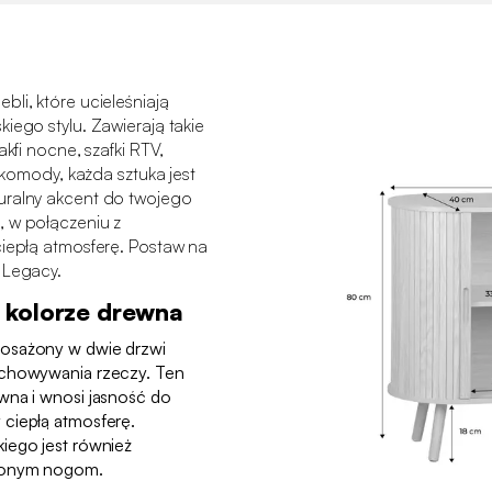
li, które ucieleśniają
iego stylu. Zawierają takie
akfi nocne, szafki RTV,
i komody, każda sztuka jest
uralny akcent do twojego
, w połączeniu z
ciepłą atmosferę. Postaw na
 Legacy.
 kolorze drewna
posażony w dwie drzwi
echowywania rzeczy. Ten
wna i wnosi jasność do
ciepłą atmosferę.
iego jest również
ylonym nogom.