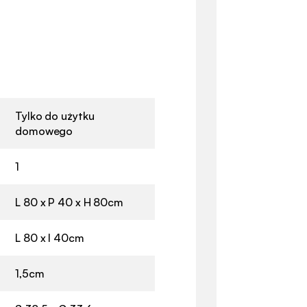
Tylko do użytku
domowego
1
L 80 x P 40 x H 80cm
L 80 x l 40cm
1,5cm