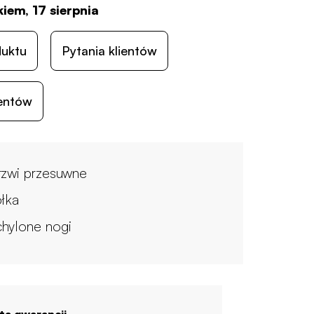
iem, 17 sierpnia
duktu
Pytania klientów
ientów
rzwi przesuwne
ółka
hylone nogi