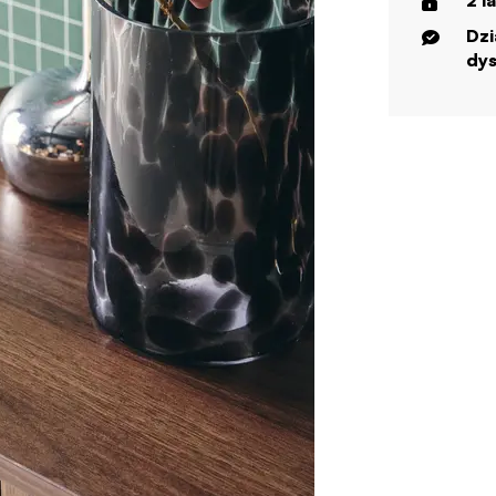
2 l
Dzi
dys