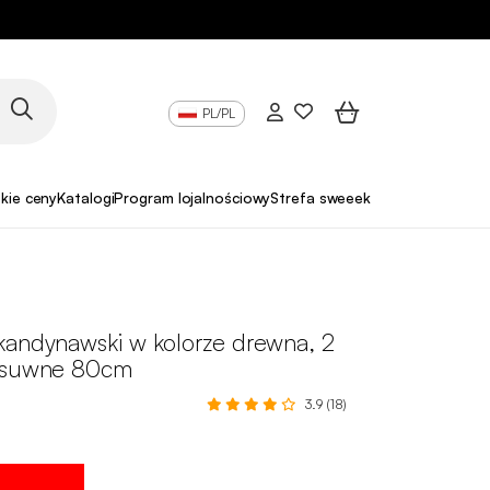
PL/PL
skie ceny
Katalogi
Program lojalnościowy
Strefa sweeek Pro
kandynawski w kolorze drewna, 2
zesuwne 80cm
3.9 (18)