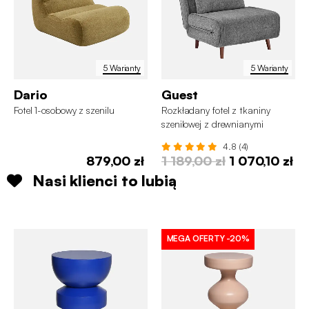
5 Warianty
5 Warianty
Dario
Guest
Fotel 1-osobowy z szenilu
Rozkładany fotel z tkaniny
szenilowej z drewnianymi
nóżkami, 1-osobowy
4.8 (4)
879,00 zł
1 189,00 zł
1 070,10 zł
Nasi klienci to lubią
MEGA OFERTY
-20%