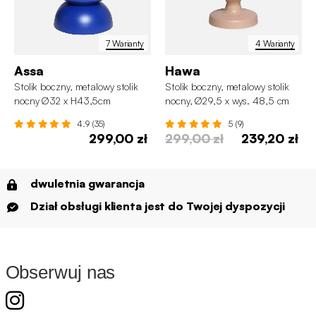
7 Warianty
4 Warianty
Assa
Hawa
Stolik boczny, metalowy stolik
Stolik boczny, metalowy stolik
nocny Ø32 x H43,5cm
nocny, Ø29,5 x wys. 48,5 cm
4.9 (35)
5 (9)
299,00 zł
299,00 zł
239,20 zł
dwuletnia gwarancja
Dział obsługi klienta jest do Twojej dyspozycji
Obserwuj nas