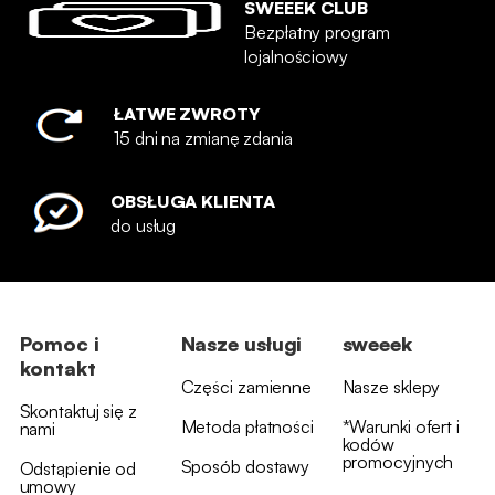
SWEEEK CLUB
Bezpłatny program
lojalnościowy
ŁATWE ZWROTY
15 dni na zmianę zdania
OBSŁUGA KLIENTA
do usług
Pomoc i
Nasze usługi
sweeek
kontakt
Części zamienne
Nasze sklepy
Skontaktuj się z
Metoda płatności
*Warunki ofert i
nami
kodów
promocyjnych
Sposób dostawy
Odstąpienie od
umowy