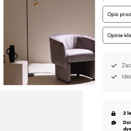
Opis pro
Opinie kl
Zao
Ide
2 l
Dzi
dys