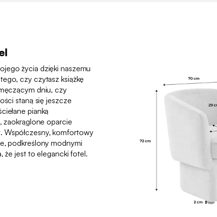
el
ojego życia dzięki naszemu
tego, czy czytasz książkę
o męczącym dniu, czy
ości staną się jeszcze
ściełane pianką
e, zaokrąglone oparcie
t. Współczesny, komfortowy
rze, podkreślony modnymi
 że jest to elegancki fotel.