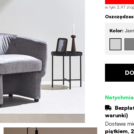
w tym 3,97 zł op
Oszczędzasz
Kolor:
Jasn
DO
Natychmia
Bezpła
warunki
)
Dostawa mi
piątkiem, 2