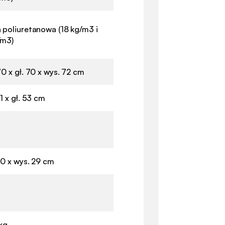
 poliuretanowa (18 kg/m3 i
/m3)
70 x gł. 70 x wys. 72 cm
51 x gł. 53 cm
m
70 x wys. 29 cm
m
kg