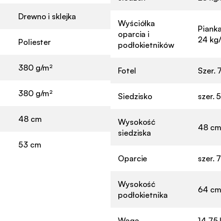
Drewno i sklejka
Wyściółka
Pianka
oparcia i
24 kg
Poliester
podłokietników
380 g/m²
Fotel
Szer. 
380 g/m²
Siedzisko
szer. 
48 cm
Wysokość
48 c
siedziska
53 cm
Oparcie
szer. 
Wysokość
64 c
podłokietnika
Waga
14,75 