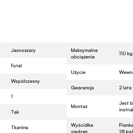
Jasnoszary
Maksymalne
110 kg
obciążenie
Fotel
Użycie
Wewną
Współczesny
Gwarancja
2 lata
1
Jest b
Montaż
instru
Tak
Wyściółka
Pianka
Tkanina
siedzeń
28 kg