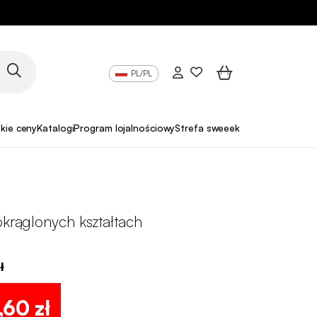
PL/PL
skie ceny
Katalogi
Program lojalnościowy
Strefa sweeek Pro
okrąglonych kształtach
ł
,60 zł