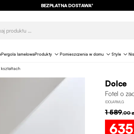
BEZPŁATNA DOSTAWA*
e
Pergola lamelowa
Produkty
Pomieszczenia w domu
Style
Ni
 kształtach
Dolce
Fotel o za
IDOLARMLG
1 589
,00 z
635