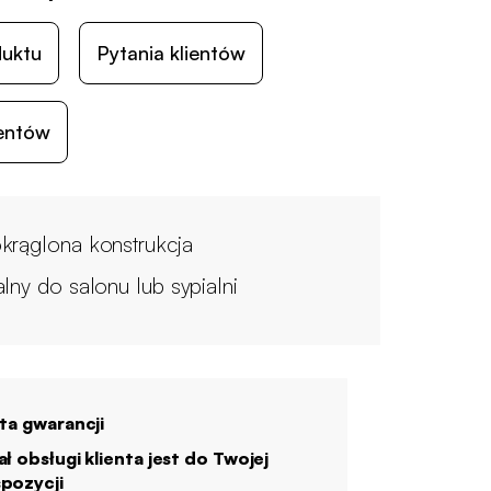
duktu
Pytania klientów
ientów
krąglona konstrukcja
alny do salonu lub sypialni
ata gwarancji
ał obsługi klienta jest do Twojej
pozycji