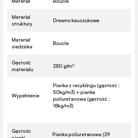
Materiał
Boucle
Materiał
Drewno kauczukowe
struktury
Materiał
Boucle
siedziska
Gęstość
280 g/m²
materiału
Pianka z recyklingu (gęstość :
50kg/m3) + pianka
Wypełnienie
poliuretanowa (gęstość :
18kg/m3)
Gęstość
Pianka poliuretanowa (29
pianki