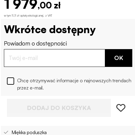
1 979
,00 zł
w tym 11,11 zł opłaty ekologicznej
.
z VAT
Wkrótce dostępny
Powiadom o dostępności
OK
Chcę otrzymywać informacje o najnowszych trendach
przez e-mail.
DODAJ DO KOSZYKA
Miękka poduszka