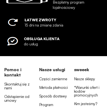
Bezpłatny program
lojalnościowy
ŁATWE ZWROTY
15 dni na zmianę zdania
OBSŁUGA KLIENTA
do usług
Pomoc i
Nasze usługi
sweeek
kontakt
Części zamienne
Nasze sklepy
Skontaktuj się z
Metoda płatności
*Warunki ofert i
nami
kodów
promocyjnych
Sposób dostawy
Odstąpienie od
umowy
Kim jesteśmy?
Program