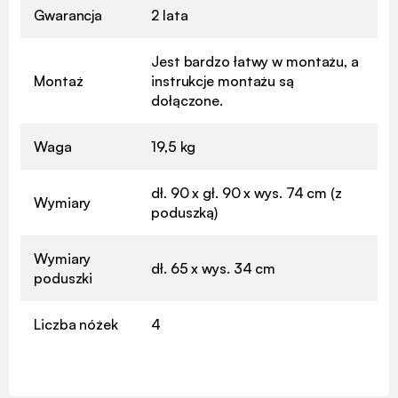
Gwarancja
2 lata
Jest bardzo łatwy w montażu, a
Montaż
instrukcje montażu są
dołączone.
Waga
19,5 kg
dł. 90 x gł. 90 x wys. 74 cm (z
Wymiary
poduszką)
Wymiary
dł. 65 x wys. 34 cm
poduszki
Liczba nóżek
4