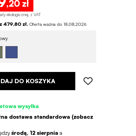
9
,20 zł
łaty ekologicznej
.
z VAT
 479,80 zł.
Oferta ważna do 18.08.2026
owy
DAJ DO KOSZYKA
stowa wysyłka
tna dostawa standardowa (
zobacz
ędzy
środą, 12 sierpnia
a