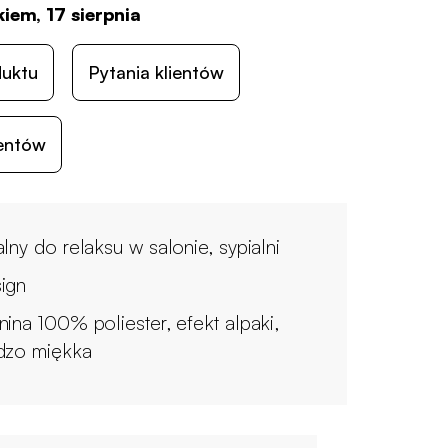
iem, 17 sierpnia
duktu
Pytania klientów
ientów
alny do relaksu w salonie, sypialni
ign
nina 100% poliester, efekt alpaki,
dzo miękka