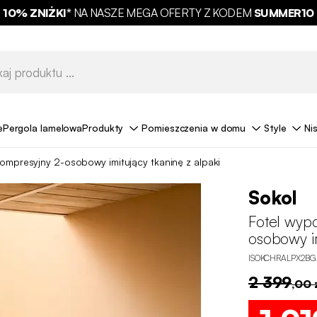
10% ZNIŻKI*
NA NASZE MEGA OFERTY Z KODEM
SUMMER10
e
Pergola lamelowa
Produkty
Pomieszczenia w domu
Style
Ni
mpresyjny 2-osobowy imitujący tkaninę z alpaki
Sokol
Fotel wyp
osobowy im
ISOKCHRALPX2BG
2 399
,00 