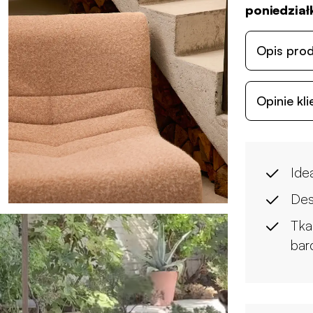
poniedziałk
Opis pro
Opinie kl
Ide
Des
Tka
bar