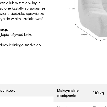
wanie lub w zimie w kącie
ąglone kształty sprawiają, że
wione siedzisko sprawia, że
yć się w nim i zrelaksować.
acji:
lepiej używać lekko
odpowiedniego środka do
czynkowy
Maksymalne
110 kg
obciążenie