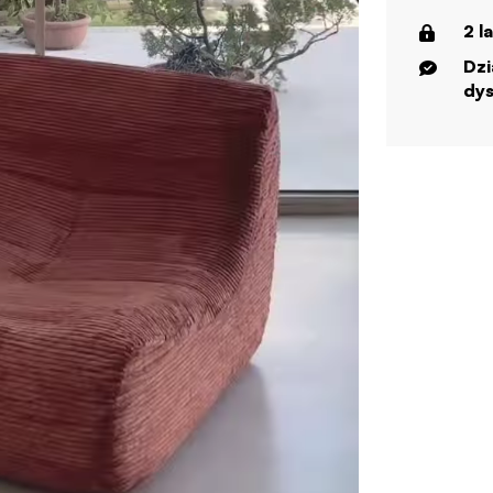
2 l
Dzi
dys