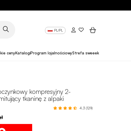
PL/PL
skie ceny
Katalogi
Program lojalnościowy
Strefa sweeek Pro
oczynkowy kompresyjny 2-
itujący tkaninę z alpaki
4.3 (129)
zł