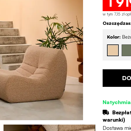
1 91
w tym 7,15 zł op
Oszczędzasz
Kolor:
Beż
DO
Natychmia
Bezpła
warunki
)
Dostawa mi