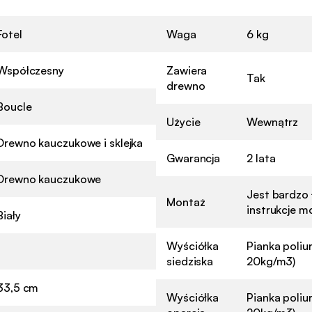
Fotel
Waga
6 kg
Współczesny
Zawiera
Tak
drewno
Boucle
Użycie
Wewnątrz
Drewno kauczukowe i sklejka
Gwarancja
2 lata
Drewno kauczukowe
Jest bardzo 
Montaż
instrukcje m
Biały
Wyściółka
Pianka poliu
1
siedziska
20kg/m3)
33,5 cm
Wyściółka
Pianka poliu