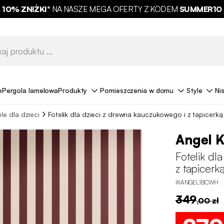
10% ZNIŻKI*
NA NASZE MEGA OFERTY Z KODEM
SUMMER10
e
Pergola lamelowa
Produkty
Pomieszczenia w domu
Style
Ni
ele dla dzieci
Fotelik dla dzieci z drewna kauczukowego i z tapicerk
Angel K
Fotelik dl
z tapicerk
IKANGEL1BCWH
349
,00 zł