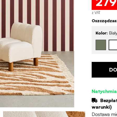
279
z VAT
Oszczędzasz
Kolor:
Biał
DO
Natychmia
Bezpła
warunki
)
Dostawa mi