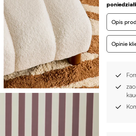
poniedziałk
Opis pro
Opinie kl
For
zao
kau
Kom