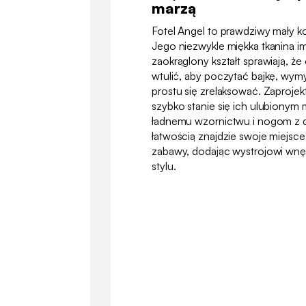
marzą
Fotel Angel to prawdziwy mały k
Jego niezwykle miękka tkanina i
zaokrąglony kształt sprawiają, że
wtulić, aby poczytać bajkę, wymy
prostu się zrelaksować. Zaproje
szybko stanie się ich ulubionym
ładnemu wzornictwu i nogom z
łatwością znajdzie swoje miejsce 
zabawy, dodając wystrojowi wnęt
stylu.