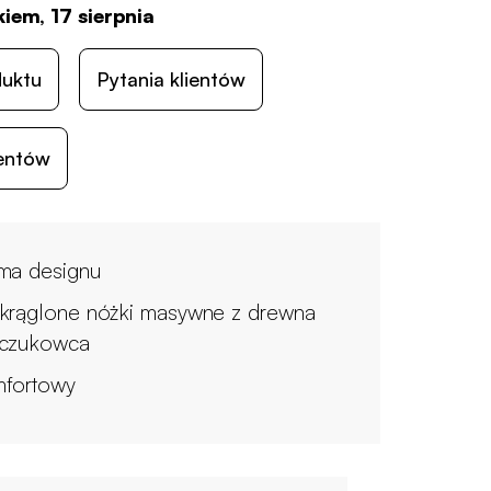
iem, 17 sierpnia
duktu
Pytania klientów
ientów
ma designu
krąglone nóżki masywne z drewna
czukowca
fortowy