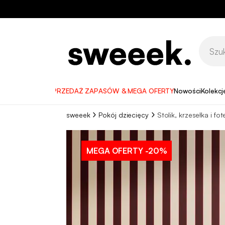
WYPRZEDAŻ ZAPASÓW & MEGA OFERTY
Nowości
Kolekcj
sweeek
Pokój dziecięcy
Stolik, krzesełka i fot
MEGA OFERTY
-20%