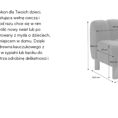
okon dla Twoich dzieci.
mitująca wełnę owczą i
 od razu chce się w nim
ślić nowy świat lub po
ktowany z myślą o dzieciach,
 miejscem w domu. Dzięki
 drewna kauczukowego z
w sypialni lub kąciku do
rza odrobinę delikatności i