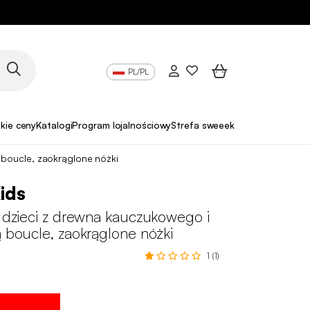
PL/PL
skie ceny
Katalogi
Program lojalnościowy
Strefa sweeek Pro
ą boucle, zaokrąglone nóżki
ids
a dzieci z drewna kauczukowego i
ą boucle, zaokrąglone nóżki
1 (1)