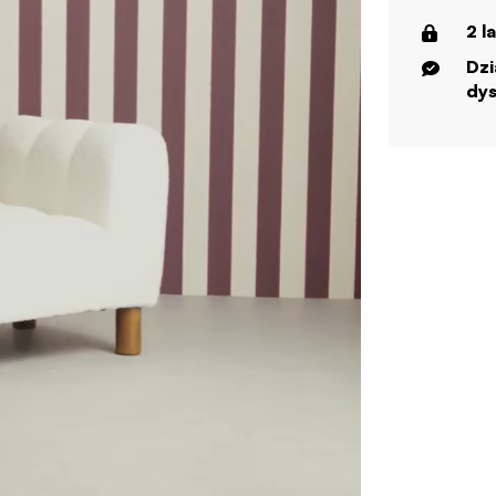
2 l
Dzi
dys