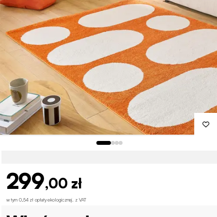
299
,00 zł
w tym 0,54 zł opłaty ekologicznej
.
z VAT