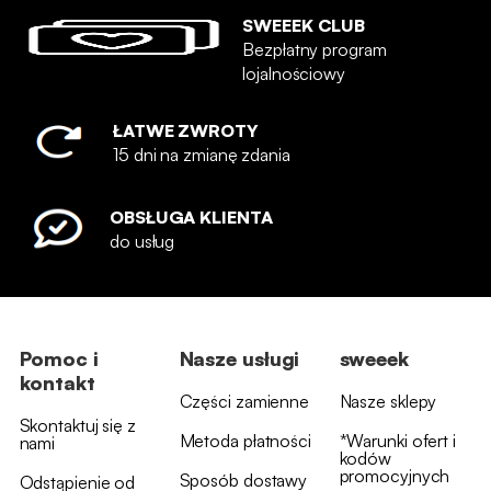
SWEEEK CLUB
Bezpłatny program
lojalnościowy
ŁATWE ZWROTY
15 dni na zmianę zdania
OBSŁUGA KLIENTA
do usług
Pomoc i
Nasze usługi
sweeek
kontakt
Części zamienne
Nasze sklepy
Skontaktuj się z
Metoda płatności
*Warunki ofert i
nami
kodów
promocyjnych
Sposób dostawy
Odstąpienie od