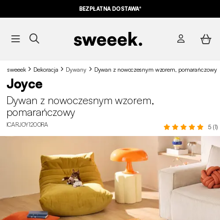
BEZPŁATNA DOSTAWA*
sweeek
Dekoracja
Dywany
Dywan z nowoczesnym wzorem, pomarańczowy
Joyce
Dywan z nowoczesnym wzorem,
pomarańczowy
ICARJOY120ORA
5 (1)