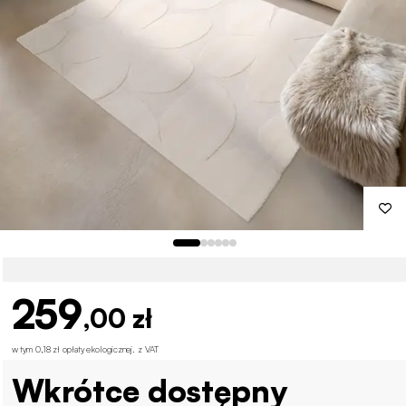
259
,00 zł
w tym 0,18 zł opłaty ekologicznej
.
z VAT
Wkrótce dostępny