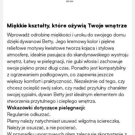
Miękkie kształty, które ożywią Twoje wnętrze
Wprowadź odrobinę miękkości i uroku do swojego domu
dzięki dywanowi Betty. Jego kremowy kolor i piękne
reliefowe motywy kwiatowe tworzą kojącą i stylową
atmosferę, idealnie pasującą do skandynawskiego wystroju
wnętrz. Łatwy w pielęgnacji, nie gubi włosia i zachowuje
swoje piękno przez długi czas. Ponadto jest kompatybilny
z ogrzewaniem podłogowym, co zapewnia jeszcze
większy komfort i praktyczność. Niezależnie od tego, czy
chcesz ocieplić swój salon, czy nadać przytulny charakter
swojej sypialni, dywan Betty jest idealnym elementem do
stworzenia przytulnego i ciepłego wnętrza.
Wskazówki dotyczące pielęgnacji:
Regularnie odkurzać.
Plamy należy natychmiast usuwać wilgotną ściereczką.
Należy je osuszać, a nie pocierać.
W przypadku uporczywych plam zaleca się skorzystanie z