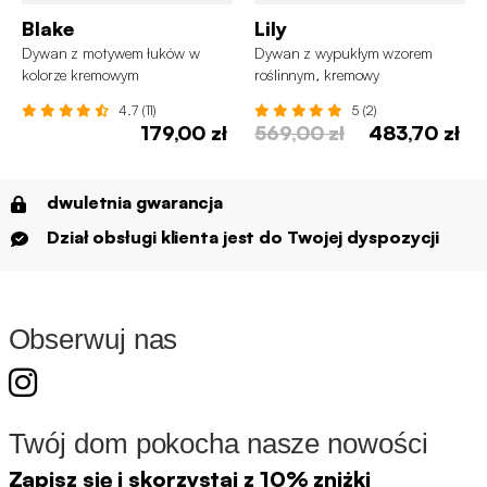
Blake
Lily
Dywan z motywem łuków w
Dywan z wypukłym wzorem
kolorze kremowym
roślinnym, kremowy
4.7 (11)
5 (2)
179,00 zł
569,00 zł
483,70 zł
dwuletnia gwarancja
Dział obsługi klienta jest do Twojej dyspozycji
Obserwuj nas
Twój dom pokocha nasze nowości
Zapisz się i skorzystaj z 10% zniżki