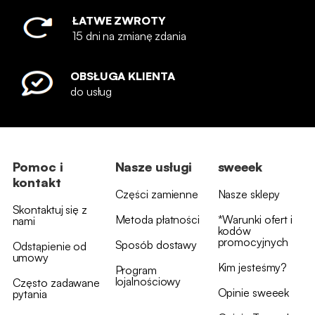
ŁATWE ZWROTY
15 dni na zmianę zdania
OBSŁUGA KLIENTA
do usług
Pomoc i
Nasze usługi
sweeek
kontakt
Części zamienne
Nasze sklepy
Skontaktuj się z
Metoda płatności
*Warunki ofert i
nami
kodów
promocyjnych
Sposób dostawy
Odstąpienie od
umowy
Kim jesteśmy?
Program
lojalnościowy
Często zadawane
Opinie sweeek
pytania