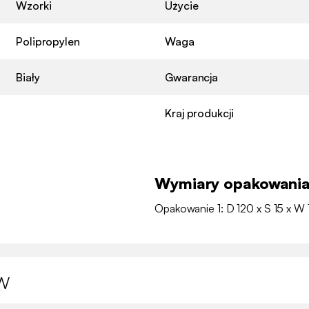
Wzorki
Użycie
Polipropylen
Waga
Biały
Gwarancja
Kraj produkcji
Wymiary opakowani
Opakowanie 1: D 120 x S 15 x W 
w