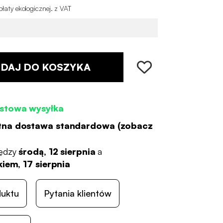
łaty ekologicznej
.
z VAT
DAJ DO KOSZYKA
stowa wysyłka
tna dostawa standardowa (
zobacz
ędzy
środą, 12 sierpnia
a
iem, 17 sierpnia
duktu
Pytania klientów