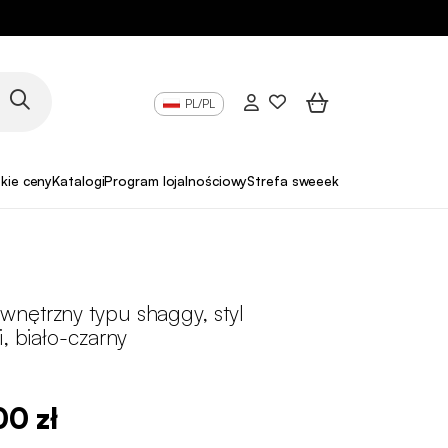
PL/PL
skie ceny
Katalogi
Program lojalnościowy
Strefa sweeek Pro
nętrzny typu shaggy, styl
i, biało-czarny
00 zł