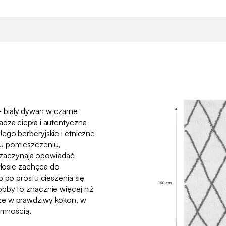
 biały dywan w czarne
dza ciepłą i autentyczną
ego berberyjskie i etniczne
u pomieszczeniu,
ia zaczynają opowiadać
 włosie zachęca do
b po prostu cieszenia się
bby to znacznie więcej niż
ze w prawdziwy kokon, w
jemnością.