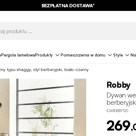
BEZPŁATNA DOSTAWA*
e
Pergola lamelowa
Produkty
Pomieszczenia w domu
Style
Ni
y typu shaggy, styl berberyjski, biało-czarny
Robby
Dywan wew
berberyjsk
ICAROBBY120
269
,