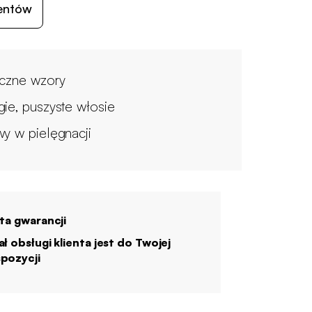
ientów
iczne wzory
gie, puszyste włosie
wy w pielęgnacji
ata gwarancji
ał obsługi klienta jest do Twojej
pozycji