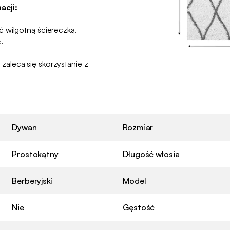
acji:
 wilgotną ściereczką.
.
aleca się skorzystanie z
Dywan
Rozmiar
Prostokątny
Długość włosia
Berberyjski
Model
Nie
Gęstość