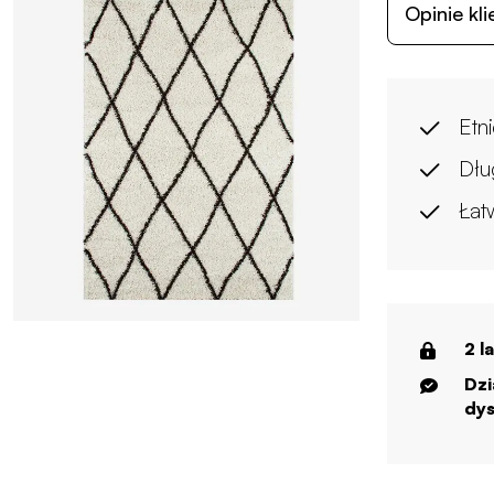
Opinie kl
Etn
Dłu
Łat
2 l
Dzi
dys