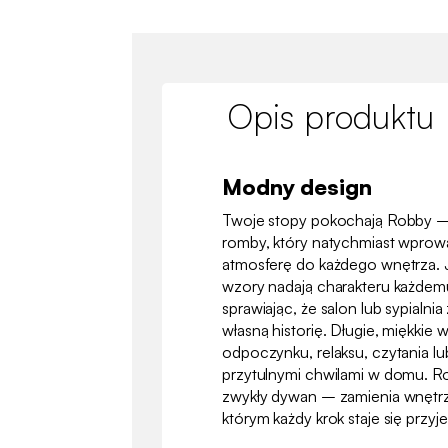
Opis produktu
Modny design
Twoje stopy pokochają Robby –
romby, który natychmiast wprowa
atmosferę do każdego wnętrza. J
wzory nadają charakteru każdem
sprawiając, że salon lub sypialn
własną historię. Długie, miękkie
odpoczynku, relaksu, czytania lu
przytulnymi chwilami w domu. Ro
zwykły dywan – zamienia wnętr
którym każdy krok staje się przy