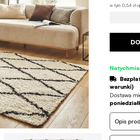
w tym 0,54 zł op
DO
Natychmia
Bezpła
warunki
)
Dostawa mi
poniedziałk
Opis pro