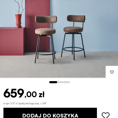
659
,00 zł
w tym 3,97 zł opłaty ekologicznej
.
z VAT
DODAJ DO KOSZYKA