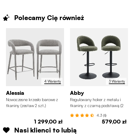
Polecamy Cię
również
4 Warianty
3 Warianty
Alessia
Abby
Nowoczesne krzesło barowe z
Regulowany hoker z metalu i
tkaniny (zestaw 2 szt.)
tkaniny z czarną podstawą (2
szt.)
4.3 (6)
1 299,00 zł
579,00 zł
Nasi klienci to lubią