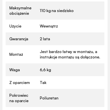
Maksymalne
110 kg na siedzisko
obciążenie
Użycie
Wewnątrz
Gwarancja
2 lata
Jest bardzo łatwy w montażu, a
Montaż
instrukcje montażu są dołączone.
Waga
6,6 kg
Z oparciem
Tak
Pokrowiec
Poliuretan
na oparcie