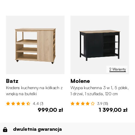
2 Warianty
Batz
Molene
Kredens kuchenny na kółkach z
Wyspa kuchenna 3 w 1, 5 półek,
wnęką na butelki
1 drzwi, 1 szuflada, 120 cm
4.4 (7)
3.9 (15)
999,00 zł
1 399,00 zł
dwuletnia gwarancja