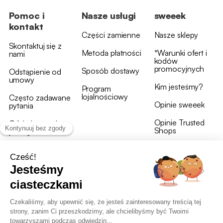
Pomoc i
Nasze usługi
sweeek
kontakt
Części zamienne
Nasze sklepy
Skontaktuj się z
Metoda płatności
*Warunki ofert i
nami
kodów
promocyjnych
Sposób dostawy
Odstąpienie od
umowy
Kim jesteśmy?
Program
lojalnościowy
Często zadawane
Opinie sweeek
pytania
Opinie Trusted
Gdzie jest moja
Shops
przesyłka?
Warunki i postanowienia
OWU programu lojalnościowego
RODO i polityka plików cookie