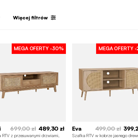
Więcej filtrów
MEGA OFERTY
-30%
MEGA OFERTY
-
i
699,00 zł
489,30 zł
Eva
499,00 zł
399,2
a RTV z przesuwanymi drzwiami,
Szafka RTV w kolorze jasnego drew