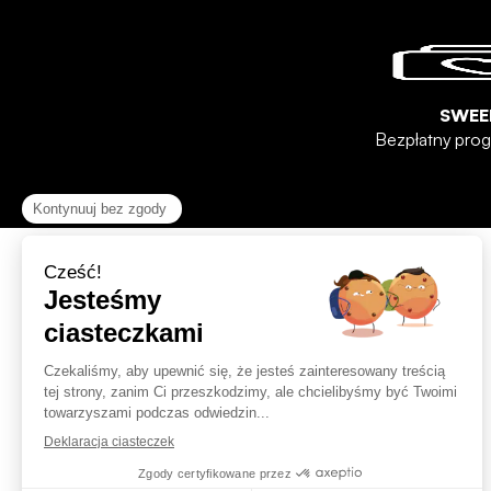
SWEE
Bezpłatny prog
Pomoc i kontakt
Skontaktuj się z nami
Odstąpienie od umowy
Często zadawane pytania
Gdzie jest moja przesyłka?