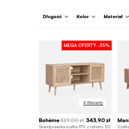
Długość
Kolor
Materiał
MEGA OFERTY
-35%
4 Warianty
Bohème
529,00 zł
343,90 zł
Man
Skandynawska szafka RTV z rattanu 120
Szafk