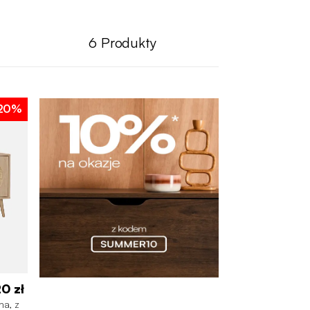
6
Produkty
20%
0 zł
na, z