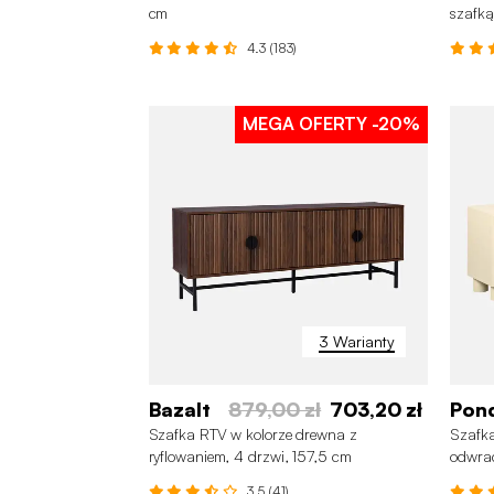
cm
szafką
4.3 (183)
MEGA OFERTY
-20%
3 Warianty
Bazalt
879,00 zł
703,20 zł
Pon
Szafka RTV w kolorze drewna z
Szafka
ryflowaniem, 4 drzwi, 157,5 cm
odwrac
3.5 (41)