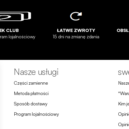
EK CLUB
ŁATWE ZWROTY
OBSŁ
ram lojalnościowy
15 dni na zmianę zdania
Nasze usługi
sw
Części zamienne
Nasze
Metoda płatności
*Waru
Sposób dostawy
Kim j
Program lojalnościowy
Opin
Opini