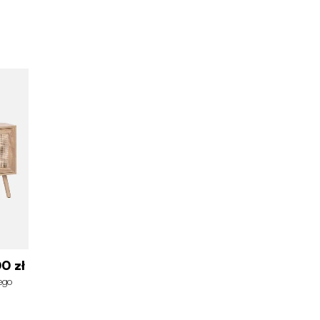
0 zł
ego