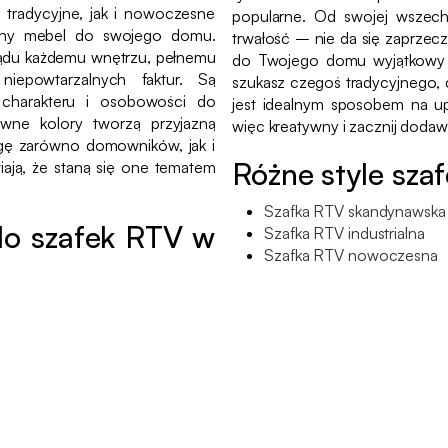
tradycyjne, jak i nowoczesne
popularne. Od swojej wszech
alny mebel do swojego domu.
trwałość – nie da się zaprzec
lądu każdemu wnętrzu, pełnemu
do Twojego domu wyjątkowy s
iepowtarzalnych faktur. Są
szukasz czegoś tradycyjnego,
charakteru i osobowości do
jest idealnym sposobem na up
sywne kolory tworzą przyjazną
więc kreatywny i zacznij dodaw
gę zarówno domowników, jak i
Różne style sza
ają, że staną się one tematem
Szafka RTV skandynawska
do szafek RTV w
Szafka RTV industrialna
Szafka RTV nowoczesna