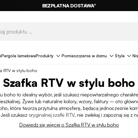
BEZPŁATNA DOSTAWA*
e
Pergola lamelowa
Produkty
Pomieszczenia w domu
Style
Ni
a RTV w stylu boho
Szafka RTV w stylu boho
u boho to idealny wybór, jeśli szukasz niepowtarzalnego charakte
ieszkalnej. Żywe lub naturalne kolory, wzory, faktury – oto głów
boho, które tworzą przytulną atmosferę, będącą jednocześnie kom
 Jeśli szukasz
oryginalnej szafki RTV
, nie zwlekaj i zapoznaj się z n
Dowiedz się więcej o Szafka RTV w stylu boho