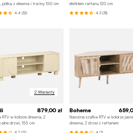
, półką z drewna i trzciny 150 cm
efetktem rattanu 120 cm
4.4 (32)
4.3 (33)
2 Warianty
di
879,00 zł
Boheme
659,0
 RTV w kolorze drewna, 2
Narożna szafka RTV w kolorze jasn
alne drzwi, 155 cm
drewna, 2 drzwi z rattanem
4.2 (12)
4 (7)