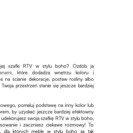
ojej szafki RTV w stylu boho? Ozdób ją
anami
, które dodadzą wnętrzu koloru i
ś na ścianie dekoracje, postaw rośliny albo
woja przestrzeń stanie się jeszcze bardziej
tkowego, pomaluj podstawę na inny kolor lub
orem, by uzyskać jeszcze bardziej efektowny
k udekorujesz swoją szafkę RTV w stylu boho,
esowanie i zaczniesz ciekawe rozmowy! To
w, dla których meble w stylu boho są tak