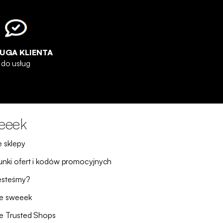
UGA KLIENTA
do usług
eeek
 sklepy
nki ofert i kodów promocyjnych
esteśmy?
ie sweeek
e Trusted Shops