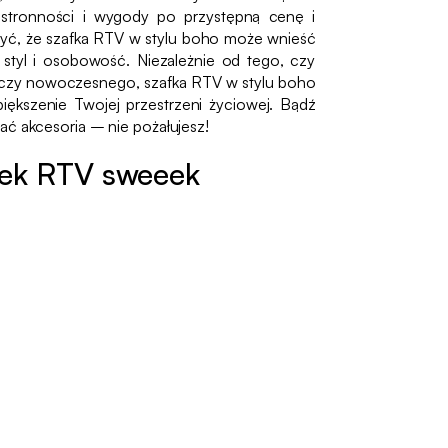
stronności i wygody po przystępną cenę i
zyć, że szafka RTV w stylu boho może wnieść
tyl i osobowość. Niezależnie od tego, czy
 czy nowoczesnego, szafka RTV w stylu boho
iększenie Twojej przestrzeni życiowej. Bądź
ać akcesoria – nie pożałujesz!
fek RTV sweeek