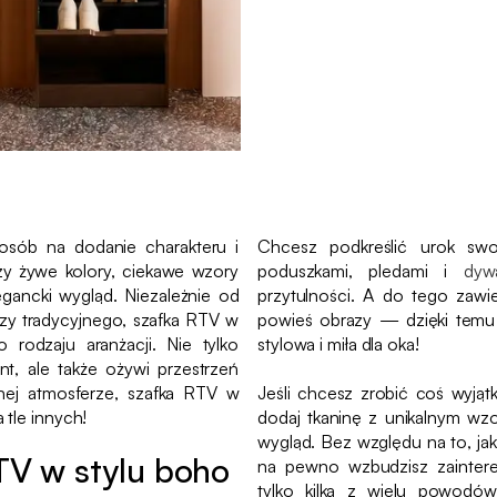
osób na dodanie charakteru i
Chcesz podkreślić urok sw
y żywe kolory, ciekawe wzory
poduszkami, pledami i
dyw
legancki wygląd. Niezależnie od
przytulności. A do tego zawie
y tradycyjnego, szafka RTV w
powieś obrazy — dzięki temu T
rodzaju aranżacji. Nie tylko
stylowa i miła dla oka!
, ale także ożywi przestrzeń
znej atmosferze, szafka RTV w
Jeśli chcesz zrobić coś wyją
 tle innych!
dodaj tkaninę z unikalnym wz
wygląd. Bez względu na to, ja
TV w stylu boho
na pewno wzbudzisz zainter
tylko kilka z wielu powodó