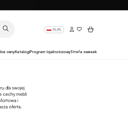
PL/PL
skie ceny
Katalogi
Program lojalnościowy
Strefa sweeek Pro
ru dla swojej
ne cechy mebli
fortową i
aszą ofertą.