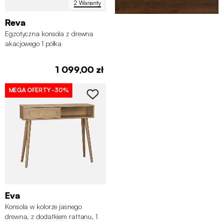
2 Warianty
Reva
Egzotyczna konsola z drewna
akacjowego 1 półka
1 099,00 zł
MEGA OFERTY
-30%
Eva
Konsola w kolorze jasnego
drewna, z dodatkiem rattanu, 1