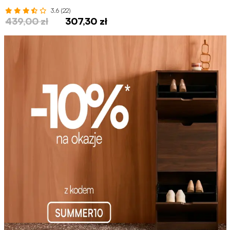
szuflada
3.6 (22)
439,00 zł
307,30 zł