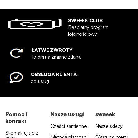
SWEEEK CLUB
Bezpłatny program
lojalnościowy
ŁATWE ZWROTY
15 dni na zmianę zdania
OBSŁUGA KLIENTA
do usług
Pomoc i
Nasze usługi
sweeek
kontakt
Części zamienne
Nasze sklepy
Skontaktuj się z
Metoda płatności
*Warunki ofert i
nami