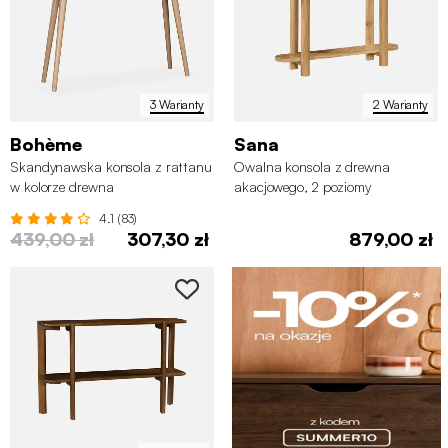
3 Warianty
2 Warianty
Bohème
Sana
Skandynawska konsola z rattanu
Owalna konsola z drewna
w kolorze drewna
akacjowego, 2 poziomy
4.1 (83)
439,00 zł
307,30 zł
879,00 zł