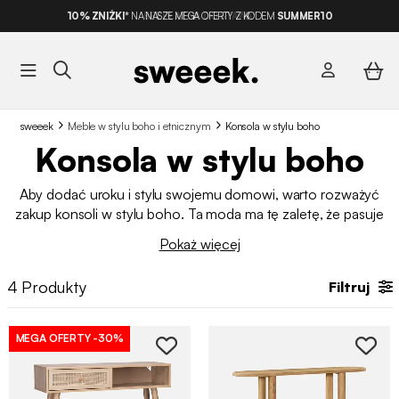
10% ZNIŻKI*
NA NASZE MEGA OFERTY Z KODEM
BEZPŁATNA DOSTAWA*
SUMMER10
sweeek
Meble w stylu boho i etnicznym
Konsola w stylu boho
Konsola w stylu boho
Aby dodać uroku i stylu swojemu domowi, warto rozważyć
zakup konsoli w stylu boho. Ta moda ma tę zaletę, że pasuje
do wielu stylów wystroju wnętrz. Konsola w stylu boho
Pokaż więcej
sprawdzi się w salonie, jadalni, a nawet w sypialni. W sklepie
sweeek znajdziesz szeroki wybór
konsoli
dostosowanych do
4
Produkty
Filtruj
Twoich potrzeb.
MEGA OFERTY
-30%