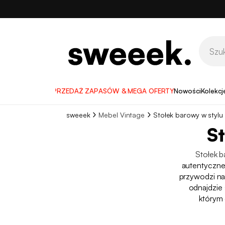
WYPRZEDAŻ ZAPASÓW & MEGA OFERTY
Nowości
Kolekcj
sweeek
Mebel Vintage
Stołek barowy w stylu
St
Stołek 
autentyczneg
przywodzi na 
odnajdzie 
którym 