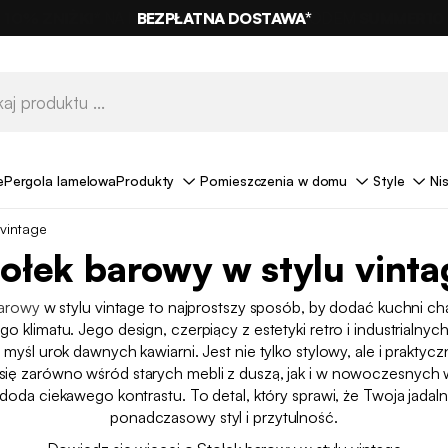
BEZPŁATNA DOSTAWA*
e
Pergola lamelowa
Produkty
Pomieszczenia w domu
Style
Ni
 vintage
ołek barowy w stylu vint
barowy
w stylu vintage to najprostszy sposób, by dodać kuchni cha
o klimatu. Jego design, czerpiący z estetyki retro i industrialnyc
myśl urok dawnych kawiarni. Jest nie tylko stylowy, ale i praktyc
się zarówno wśród starych mebli z duszą, jak i w nowoczesnych
doda ciekawego kontrastu. To detal, który sprawi, że Twoja jadaln
ponadczasowy styl i przytulność.