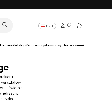
PL/PL
skie ceny
Katalogi
Program lojalnościowy
Strefa sweeek Pro
age
rakteru i
h warsztatów,
zny – świetnie
 wnętrzach,
ia zyska