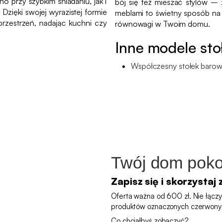
o przy szybkim śniadaniu, jak i
bój się też mieszać stylów –
Dzięki swojej wyrazistej formie
meblami to świetny sposób na 
 przestrzeń, nadając kuchni czy
równowagi w Twoim domu.
Inne modele st
Współczesny stołek baro
Twój dom poko
Zapisz się i skorzystaj 
Oferta ważna od 600 zł. Nie łączy 
produktów oznaczonych czerwony
Co chciałbyś zobaczyć?