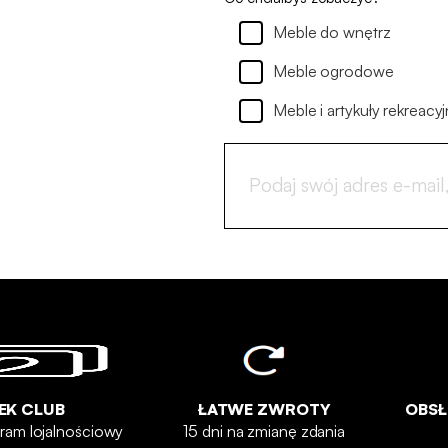
Meble do wnętrz
Meble ogrodowe
Meble i artykuły rekreacyj
EK CLUB
ŁATWE ZWROTY
OBSŁ
ram lojalnościowy
15 dni na zmianę zdania