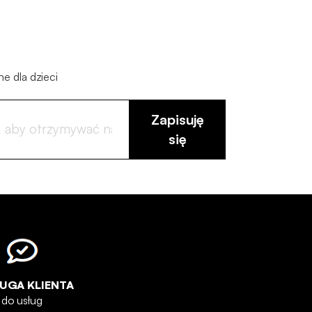
ne dla dzieci
Zapisuję
się
UGA KLIENTA
do usług