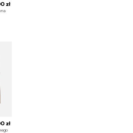
0 zł
ewna
0 zł
wego