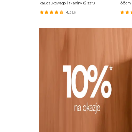
kauczukowego i tkaniny (2 szt.)
65cm (
4.3 (3)