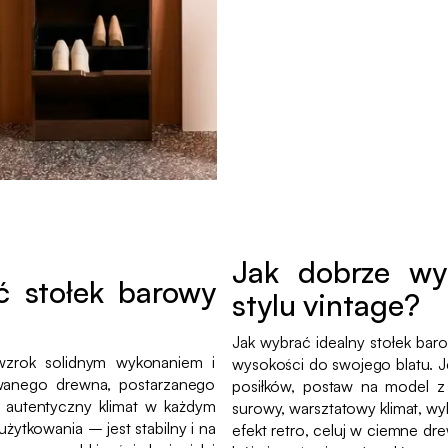
Jak dobrze wy
ć stołek barowy
stylu vintage?
Jak wybrać idealny stołek bar
wzrok solidnym wykonaniem i
wysokości do swojego blatu. J
owanego drewna, postarzanego
posiłków, postaw na model z 
y, autentyczny klimat w każdym
surowy, warsztatowy klimat, wy
żytkowania – jest stabilny i na
efekt retro, celuj w ciemne dr