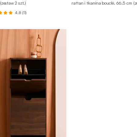
zestaw 2 szt.)
rattan i tkanina bouclé, 66,5 cm (
2 szt.)
4.8 (11)