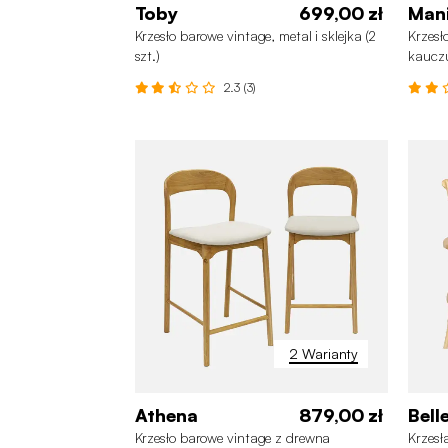
Toby
699,00 zł
Man
Krzesło barowe vintage, metal i sklejka (2
Krzesł
szt.)
kauczu
66,5 c
2.3 (3)
2 Warianty
Athena
879,00 zł
Belle
Krzesło barowe vintage z drewna
Krzesł