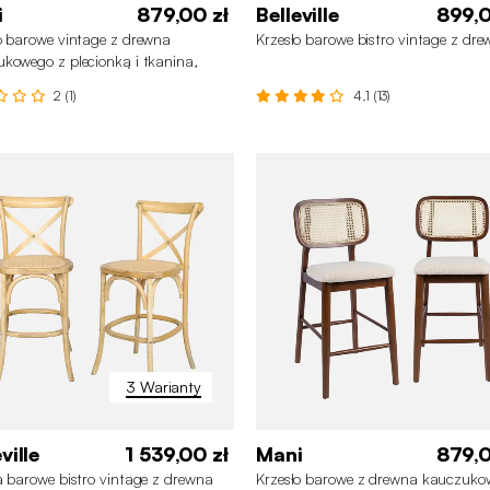
i
879,00 zł
Belleville
899,0
o barowe vintage z drewna
Krzesło barowe bistro vintage z dr
kowego z plecionką i tkanina,
m (zestaw 2 szt.)
2 (1)
4.1 (13)
3 Warianty
ville
1 539,00 zł
Mani
879,0
a barowe bistro vintage z drewna
Krzesło barowe z drewna kauczuko