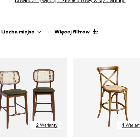
Dowiedz się więcej o Stołek barowy w stylu vintage
Liczba miejsc
Więcej filtrów
2 Warianty
4 Warian