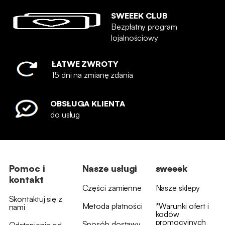
SWEEEK CLUB
Bezpłatny program
lojalnościowy
ŁATWE ZWROTY
15 dni na zmianę zdania
OBSŁUGA KLIENTA
do usług
Pomoc i
Nasze usługi
sweeek
kontakt
Części zamienne
Nasze sklepy
Skontaktuj się z
Metoda płatności
*Warunki ofert i
nami
kodów
promocyjnych
Sposób dostawy
Odstąpienie od