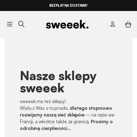
10% ZNIŻKI*
NA NASZE MEGA OFERTY Z KODEM
BEZPŁATNA DOSTAWA*
SUMMER10
Nasze sklepy
sweeek
sweeek ma też sklepy!
Wielu z Was o to prosiło,
dlatego stopniowo
rozwijamy naszą sieć sklepów
– na razie we
Francji, a wkrótce także za granicą.
Prosimy o
odrobinę cierpliwości...